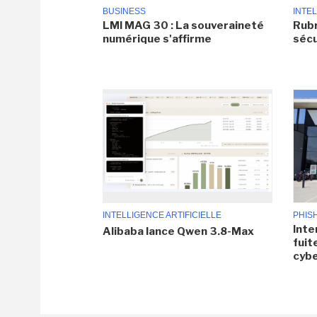
BUSINESS
INTEL
LMI MAG 30 : La souveraineté
Rubr
numérique s'affirme
sécu
INTELLIGENCE ARTIFICIELLE
PHIS
Inte
Alibaba lance Qwen 3.8-Max
fuit
cyb