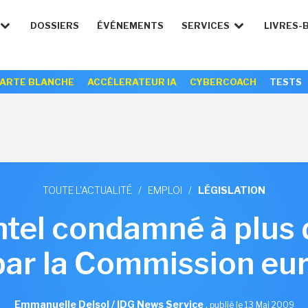
DOSSIERS
ÉVÉNEMENTS
SERVICES
LIVRES-
ARTE BLANCHE
ACCÉLERATEUR IA
CYBERCOACH
TESTS
TOUTE L'ACTUALITÉ
/
EMPLOI
/
LÉGISLATION
Intel condamné à plus 
par la Commission e
Emmanuelle Delsol / IDG News Service
,
publié le 13 Mai 2009