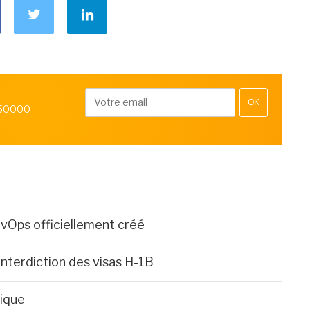
OK
 50000
vOps officiellement créé
'interdiction des visas H-1B
rique