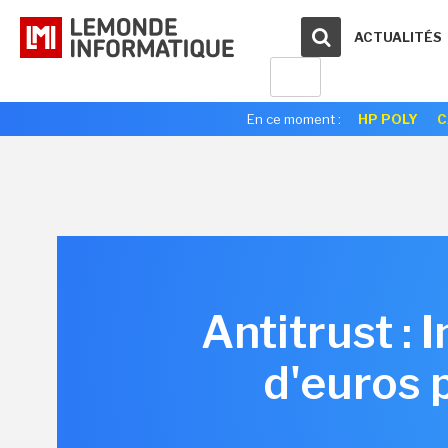
ACTUALITÉS
En ce moment :
HP POLY
C
Antitrust : 
d'euros 