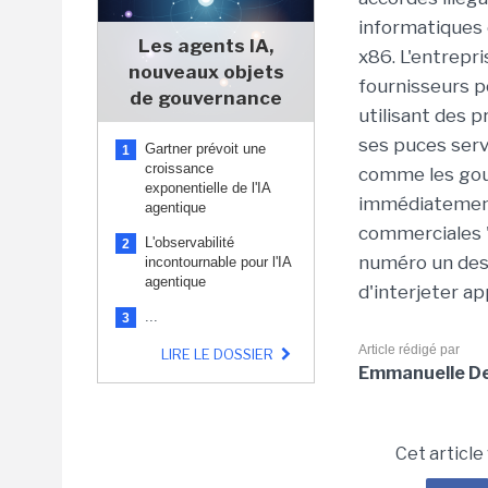
informatiques 
Les agents IA,
x86. L'entrepri
nouveaux objets
fournisseurs p
de gouvernance
utilisant des 
ses puces serv
Gartner prévoit une
1
croissance
comme les gouv
exponentielle de l'IA
immédiatement
agentique
commerciales "
L'observabilité
2
numéro un des 
incontournable pour l'IA
agentique
d'interjeter a
...
3
Article rédigé par
LIRE LE DOSSIER
Emmanuelle Del
Cet article