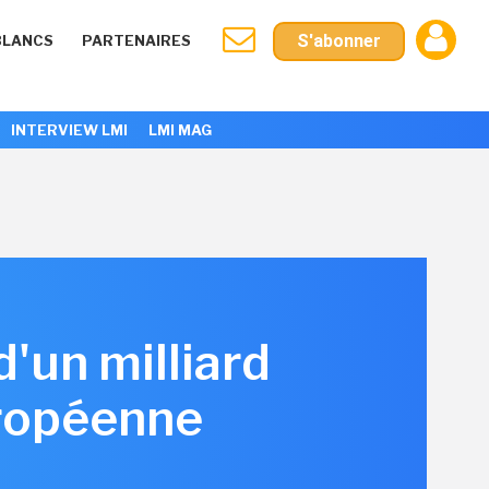
S'abonner
BLANCS
PARTENAIRES
INTERVIEW LMI
LMI MAG
d'un milliard
uropéenne