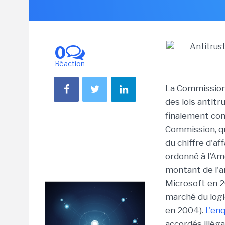
0
Réaction
La Commission 
des lois antit
finalement con
Commission, qu
du chiffre d'af
ordonné à l'Amé
montant de l'a
Microsoft en 2
marché du logic
en 2004).
L'en
accordés illég