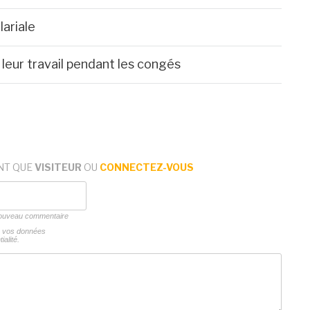
lariale
leur travail pendant les congés
NT QUE
VISITEUR
OU
CONNECTEZ-VOUS
 nouveau commentaire
ns vos données
ialité.