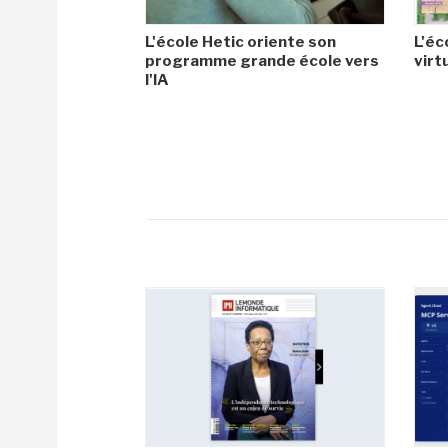
L'école Hetic oriente son
L'éc
programme grande école vers
virt
l'IA