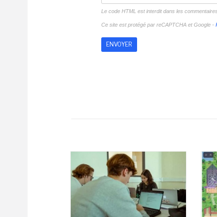
Le code HTML est interdit dans les commentaire
Ce site est protégé par reCAPTCHA et Google -