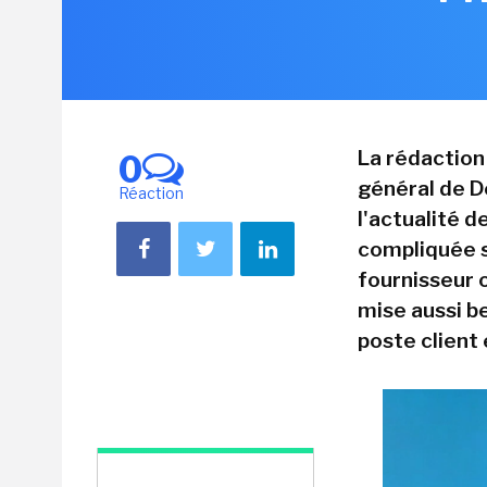
La rédaction
0
général de D
Réaction
l'actualité d
compliquée s
fournisseur o
mise aussi be
poste client