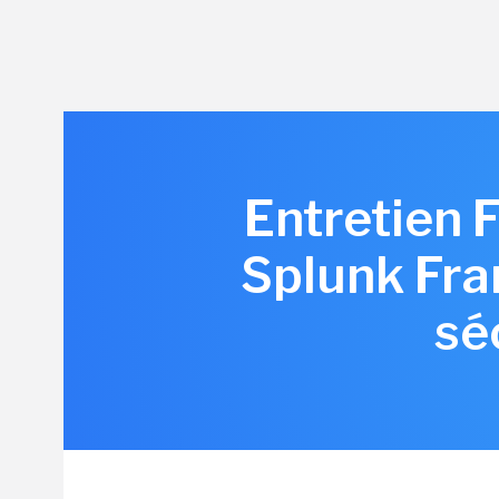
Entretien 
Splunk Fran
séc