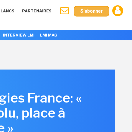
S'abonner
BLANCS
PARTENAIRES
INTERVIEW LMI
LMI MAG
ies France: «
lu, place à
e »