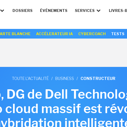
DOSSIERS
ÉVÉNEMENTS
SERVICES
LIVRES-
ARTE BLANCHE
ACCÉLERATEUR IA
CYBERCOACH
TESTS
TOUTE L'ACTUALITÉ
/
BUSINESS
/
CONSTRUCTEUR
 DG de Dell Technolog
 cloud massif est révo
hybridation intelligent