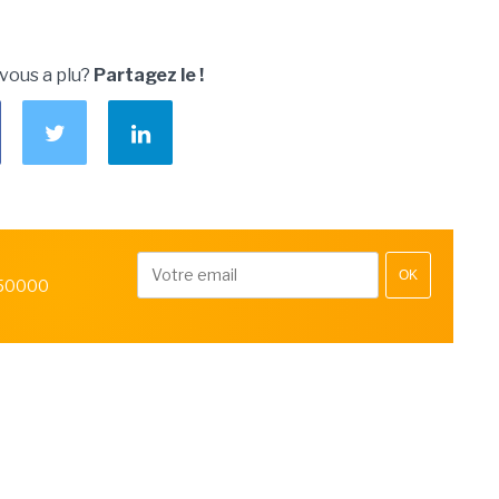
 vous a plu?
Partagez le !
OK
 50000