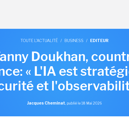
TOUTE L'ACTUALITÉ
/
BUSINESS
/
EDITEUR
Fanny Doukhan, coun
ce: « L'IA est stratég
urité et l'observabili
Jacques Cheminat
,
publié le 18 Mai 2026