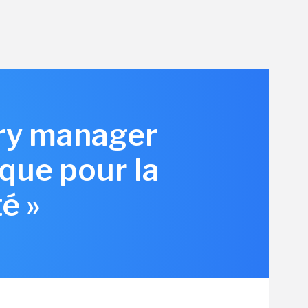
try manager
ique pour la
té »