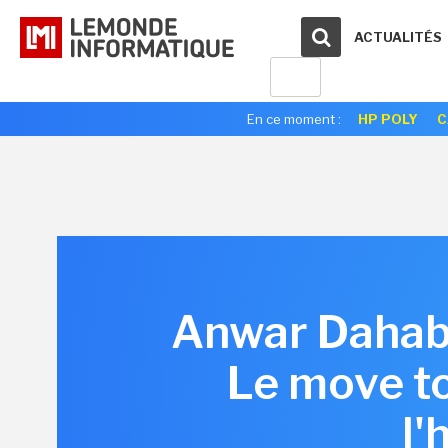
ACTUALITÉS
En ce moment :
HP POLY
C
Anwar Dahab,
Le move to
l'