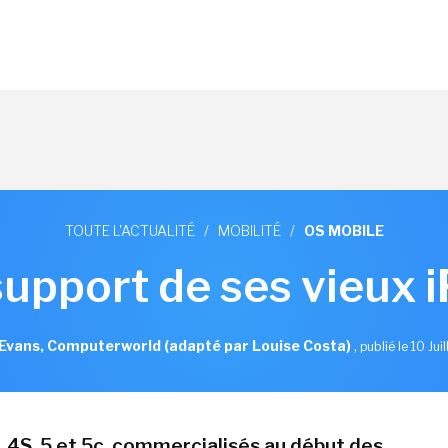
TOUTE L'ACTUALITÉ
/
MOBILITÉ
/
OS MOBILE
support de ses vieux 
Evans, Computerworld (adapté par Louise Costa)
,
publié le 10 Jui
, 4S, 5 et 5c, commercialisés au début des