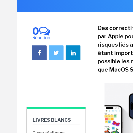
Des correcti
0
par Apple po
Réaction
risques liés 
étant import
possible les 
que MacOS So
LIVRES BLANCS
Cyber-résilience