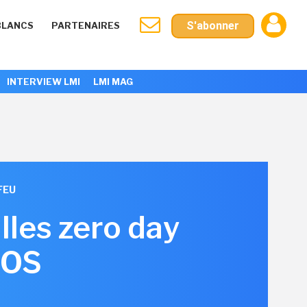
S'abonner
BLANCS
PARTENAIRES
INTERVIEW LMI
LMI MAG
FEU
lles zero day
cOS