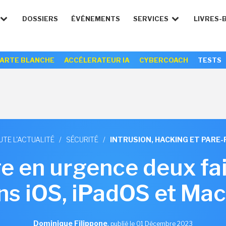
DOSSIERS
ÉVÉNEMENTS
SERVICES
LIVRES-
ARTE BLANCHE
ACCÉLERATEUR IA
CYBERCOACH
TESTS
UTE L'ACTUALITÉ
/
SÉCURITÉ
/
INTRUSION, HACKING ET PARE-
e en urgence deux fai
ns iOS, iPadOS et Ma
Dominique Filippone
,
publié le 01 Décembre 2023