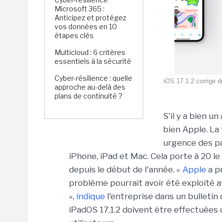
Microsoft 365 :
Anticipez et protégez
vos données en 10
étapes clés
Multicloud : 6 critères
essentiels à la sécurité
Cyber-résilience : quelle
iOS 17.1.2 corrige d
approche au-delà des
plans de continuité ?
S'il y a bien un
bien Apple. La
urgence des pa
iPhone, iPad et Mac. Cela porte à 20 le
depuis le début de l'année. «
Apple
a p
problème pourrait avoir été exploité a
»,
indique
l'entreprise dans un bulletin 
iPadOS 17.1.2 doivent être effectuées 