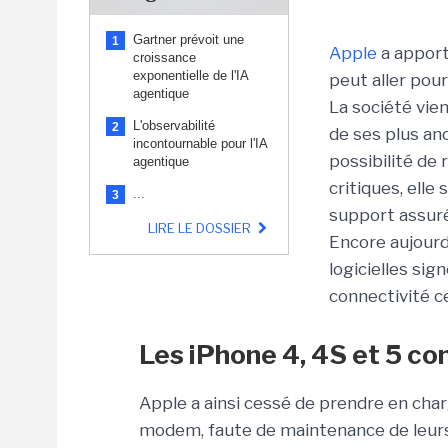
Gartner prévoit une
1
Apple
a apport
croissance
exponentielle de l'IA
peut aller pour
agentique
La société vie
L'observabilité
2
de ses plus an
incontournable pour l'IA
possibilité de 
agentique
critiques, elle
...
3
support assuré
LIRE LE DOSSIER
Encore aujourd
logicielles si
connectivité ce
Les iPhone 4, 4S et 5 c
Apple a ainsi cessé de prendre en cha
modem, faute de maintenance de leur