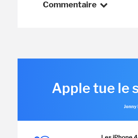
Commentaire
Apple tue le 
Jonny 
Les iPhone 4