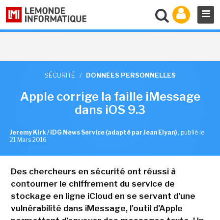
SÉCURITÉ
/
DONNÉES PERSONNELLES
Apple corrige la faille iMessage
dans iOS 9.3
Jeremy Kirk / IDG News Service (adapté par Jean Elyan)
,
publié le
21 Mars 2016
Des chercheurs en sécurité ont réussi à
contourner le chiffrement du service de
stockage en ligne iCloud en se servant d'une
vulnérabilité dans iMessage, l'outil d'Apple