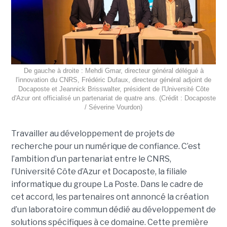
De gauche à droite : Mehdi Gmar, directeur général délégué à
l'innovation du CNRS, Frédéric Dufaux, directeur général adjoint de
Docaposte et Jeannick Brisswalter, président de l'Université Côte
d'Azur ont officialisé un partenariat de quatre ans. (Crédit : Docaposte
/ Séverine Vourdon)
Travailler au développement de projets de
recherche pour un numérique de confiance. C’est
l’ambition d’un partenariat entre le CNRS,
l’Université Côte d’Azur et Docaposte, la filiale
informatique du groupe La Poste. Dans le cadre de
cet accord, les partenaires ont annoncé la création
d’un laboratoire commun dédié au développement de
solutions spécifiques à ce domaine. Cette première