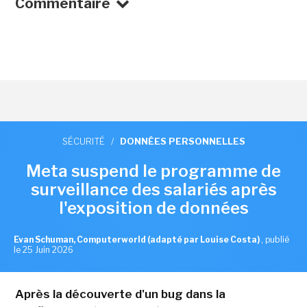
Commentaire
SÉCURITÉ
/
DONNÉES PERSONNELLES
Meta suspend le programme de
surveillance des salariés après
l'exposition de données
Evan Schuman, Computerworld (adapté par Louise Costa)
,
publié
le 25 Juin 2026
Après la découverte d'un bug dans la