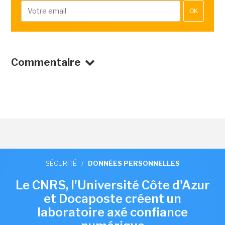
OK
Commentaire
SÉCURITÉ
/
DONNÉES PERSONNELLES
Le CNRS, l'Université Côte d'Azur
et Docaposte créent un
laboratoire axé confiance