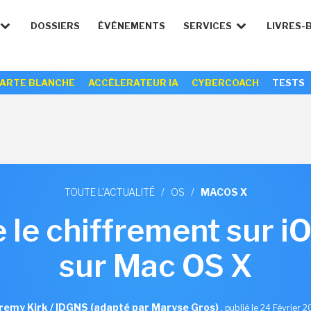
DOSSIERS
ÉVÉNEMENTS
SERVICES
LIVRES-
ARTE BLANCHE
ACCÉLERATEUR IA
CYBERCOACH
TESTS
TOUTE L'ACTUALITÉ
/
OS
/
MACOS X
 le chiffrement sur i
sur Mac OS X
remy Kirk / IDGNS (adapté par Maryse Gros)
,
publié le 24 Février 