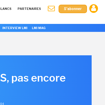
S'abonner
BLANCS
PARTENAIRES
INTERVIEW LMI
LMI MAG
OS, pas encore
2014