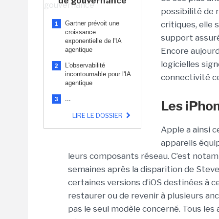
de gouvernance
possibilité de 
Gartner prévoit une
critiques, elle
1
croissance
support assuré
exponentielle de l'IA
agentique
Encore aujourd
logicielles si
L'observabilité
2
incontournable pour l'IA
connectivité ce
agentique
...
3
Les iPhon
LIRE LE DOSSIER
Apple a ainsi 
appareils équ
leurs composants réseau. C’est notamm
semaines après la disparition de Steve
certaines versions d’iOS destinées à c
restaurer ou de revenir à plusieurs an
pas le seul modèle concerné. Tous les 