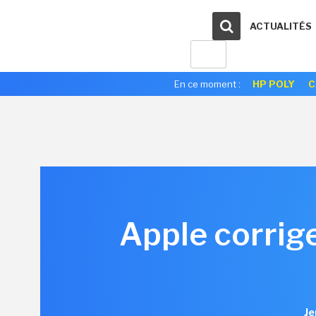
ACTUALITÉS
En ce moment :
HP POLY
C
Apple corrige
Je