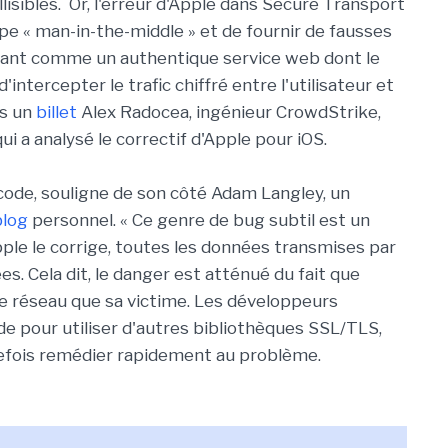
llisibles. Or, l'erreur d'Apple dans Secure Transport
e « man-in-the-middle » et de fournir de fausses
quant comme un authentique service web dont le
'intercepter le trafic chiffré entre l'utilisateur et
ns un
billet
Alex Radocea, ingénieur CrowdStrike,
i a analysé le correctif d'Apple pour iOS.
e code, souligne de son côté Adam Langley, un
blog
personnel. « Ce genre de bug subtil est un
pple le corrige, toutes les données transmises par
s. Cela dit, le danger est atténué du fait que
me réseau que sa victime. Les développeurs
e pour utiliser d'autres bibliothèques SSL/TLS,
tefois remédier rapidement au problème.