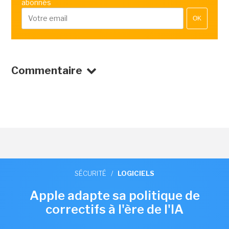
abonnés
OK
Commentaire
SÉCURITÉ
/
LOGICIELS
Apple adapte sa politique de
correctifs à l'ère de l'IA