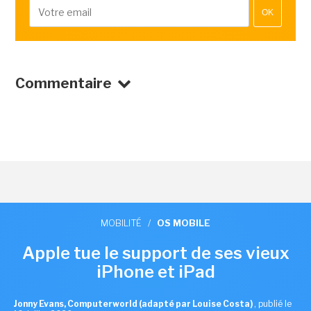
OK
Commentaire
MOBILITÉ
/
OS MOBILE
Apple tue le support de ses vieux
iPhone et iPad
Jonny Evans, Computerworld (adapté par Louise Costa)
,
publié le