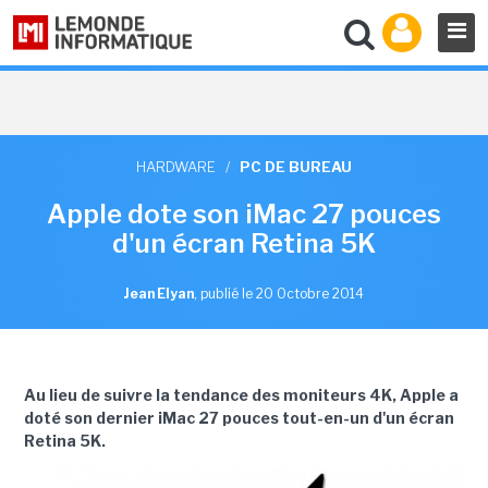
HARDWARE
/
PC DE BUREAU
Apple dote son iMac 27 pouces
d'un écran Retina 5K
Jean Elyan
,
publié le 20 Octobre 2014
Au lieu de suivre la tendance des moniteurs 4K, Apple a
doté son dernier iMac 27 pouces tout-en-un d'un écran
Retina 5K.