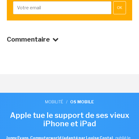
OK
Commentaire
MOBILITÉ
/
OS MOBILE
Apple tue le support de ses vieux
iPhone et iPad
Jonny Evans, Computerworld (adapté par Louise Costa)
,
publié le