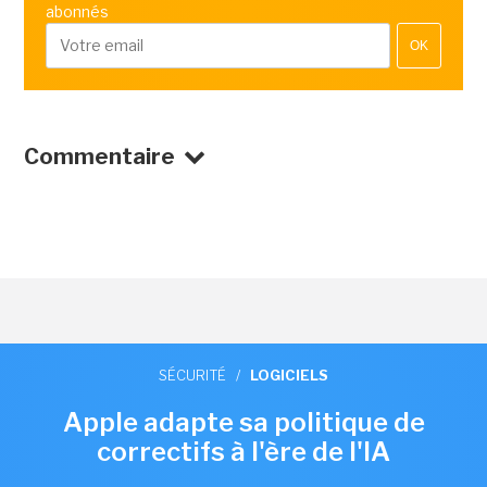
abonnés
OK
Commentaire
SÉCURITÉ
/
LOGICIELS
Apple adapte sa politique de
correctifs à l'ère de l'IA