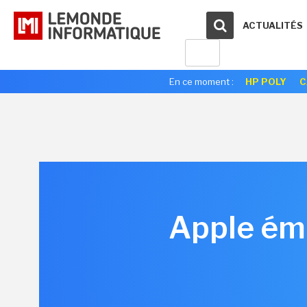
ACTUALITÉS
En ce moment :
HP POLY
C
Apple éme