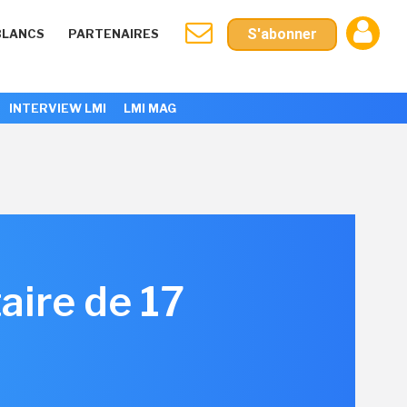
S'abonner
BLANCS
PARTENAIRES
INTERVIEW LMI
LMI MAG
aire de 17