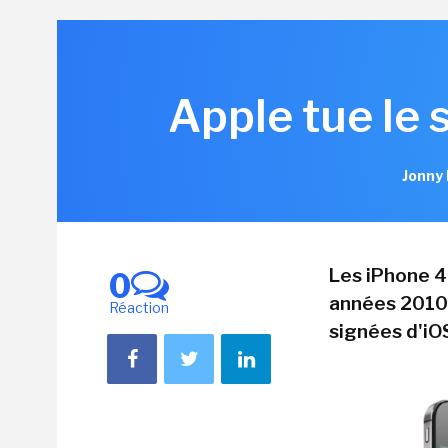
Apple tue le 
Jonny 
Les iPhone 4
0
années 2010,
Réaction
signées d'iO