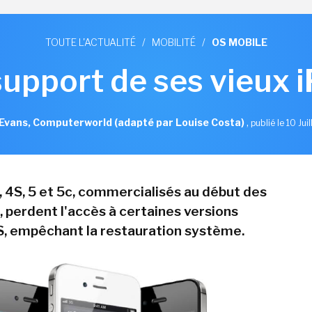
TOUTE L'ACTUALITÉ
/
MOBILITÉ
/
OS MOBILE
support de ses vieux 
Evans, Computerworld (adapté par Louise Costa)
,
publié le 10 Jui
, 4S, 5 et 5c, commercialisés au début des
 perdent l'accès à certaines versions
S, empêchant la restauration système.