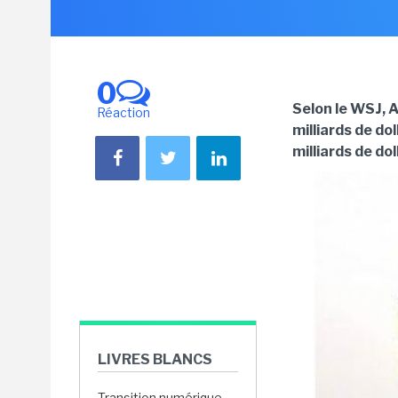
0
Selon le WSJ, 
Réaction
milliards de do
milliards de dol
LIVRES BLANCS
Transition numérique