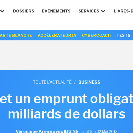
DOSSIERS
ÉVÉNEMENTS
SERVICES
LIVRES-
ARTE BLANCHE
ACCÉLERATEUR IA
CYBERCOACH
TESTS
TOUTE L'ACTUALITÉ
/
BUSINESS
t un emprunt obligat
milliards de dollars
Véronique Arène avec IDG NS
,
publié le 02 Mai 2013