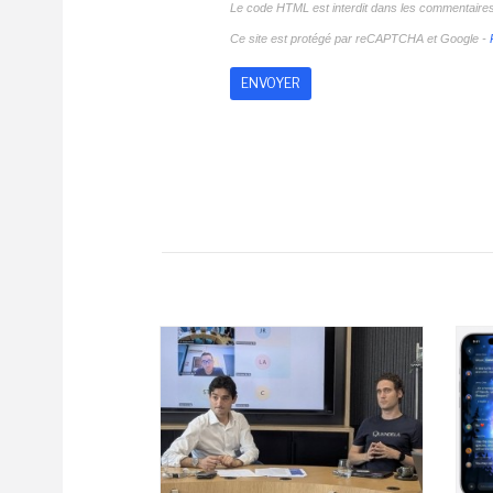
Le code HTML est interdit dans les commentaire
Ce site est protégé par reCAPTCHA et Google -