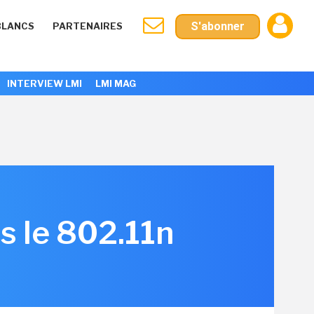
S'abonner
BLANCS
PARTENAIRES
INTERVIEW LMI
LMI MAG
rs le 802.11n