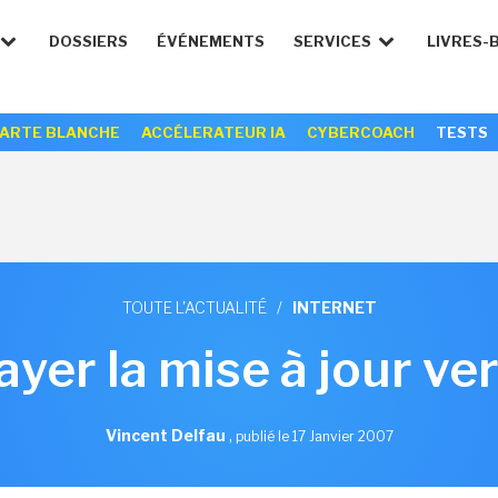
DOSSIERS
ÉVÉNEMENTS
SERVICES
LIVRES-
ARTE BLANCHE
ACCÉLERATEUR IA
CYBERCOACH
TESTS
TOUTE L'ACTUALITÉ
/
INTERNET
ayer la mise à jour ve
Vincent Delfau
,
publié le 17 Janvier 2007