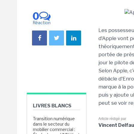
0
Réaction
Les possesseur
d'Apple vont po
théoriquement
portée de près 
jour le pilote d
Selon Apple, c'
débâcle d'Enron
marque à la po
puis y ajoute u
peut se voir r
LIVRES BLANCS
Transition numérique
Article rédigé par
dans le secteur du
Vincent Delfa
mobilier commercial :