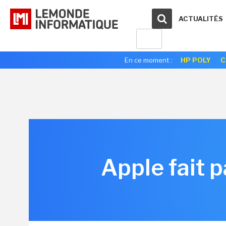
ACTUALITÉS
En ce moment :
HP POLY
C
Apple fait p