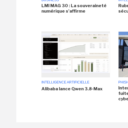
BUSINESS
INTEL
LMI MAG 30 : La souveraineté
Rubr
numérique s'affirme
sécu
INTELLIGENCE ARTIFICIELLE
PHIS
Inte
Alibaba lance Qwen 3.8-Max
fuit
cyb