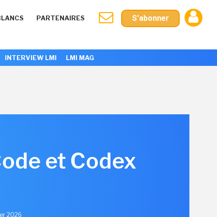
S'abonner
BLANCS
PARTENAIRES
INTERVIEW LMI
LMI MAG
Code et Codex
ier 2026