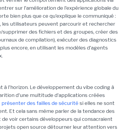
et vérifier le comportement des applications via
centrer sur l'amélioration de l'expérience globale du
orte bien plus que ce qu'explique le communiqué :
, les utilisateurs peuvent parcourir et rechercher
re/supprimer des fichiers et des groupes, créer des
journaux de compilation), exécuter des diagnostics
 plus encore, en utilisant les modèles d'agents
x.
r
t à l'horizon. Le développement du vibe coding à
arition d'une multitude d'applications créées
t
présenter des failles de sécurité
si elles ne sont
ent. Et cela sans même parler de la tendance des
it de voir certains développeurs qui consacraient
projets open source détourner leur attention vers