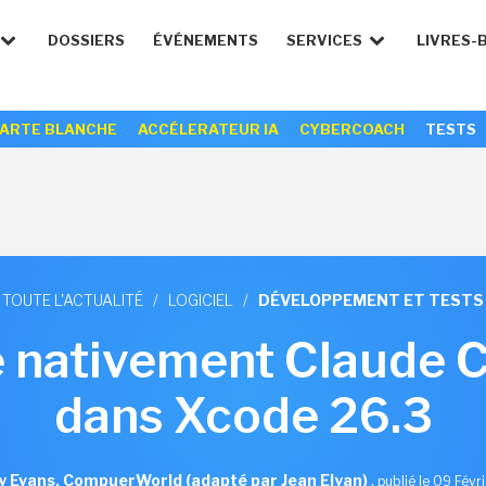
DOSSIERS
ÉVÉNEMENTS
SERVICES
LIVRES-
ARTE BLANCHE
ACCÉLERATEUR IA
CYBERCOACH
TESTS
TOUTE L'ACTUALITÉ
/
LOGICIEL
/
DÉVELOPPEMENT ET TESTS
e nativement Claude 
dans Xcode 26.3
y Evans, CompuerWorld (adapté par Jean Elyan)
,
publié le 09 Févr