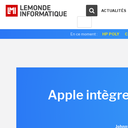
ACTUALITÉS
En ce moment :
HP POLY
C
Apple intègr
Johnn