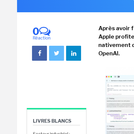
Après avoir 
0
Apple profit
Réaction
nativement d
OpenAI.
LIVRES BLANCS
Secteur industriel :