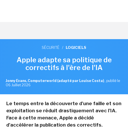
SÉCURITÉ
/
LOGICIELS
Apple adapte sa politique de
correctifs à l'ère de l'IA
Jonny Evans, Computerworld (adapté par Louise Costa)
,
publié le
06 Juillet 2026
Le temps entre la découverte d'une faille et son
exploitation se réduit drastiquement avec l'IA.
Face à cette menace, Apple a décidé
d'accélérer la publication des correctifs.