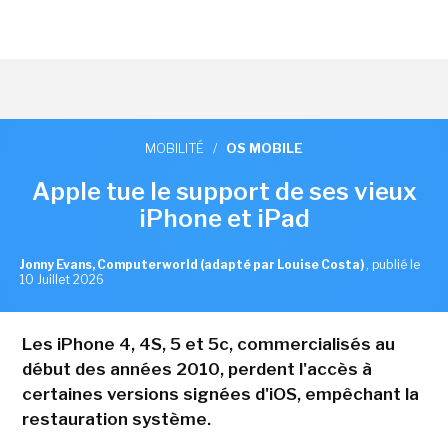
MOBILITÉ
/
OS MOBILE
Apple tue le support de ses vieux
iPhone et iPad
Jonny Evans, Computerworld (adapté par Louise Costa)
,
publié le
10 Juillet 2026
Les iPhone 4, 4S, 5 et 5c, commercialisés au
début des années 2010, perdent l'accès à
certaines versions signées d'iOS, empêchant la
restauration système.