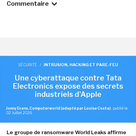
Commentaire
SÉCURITÉ
/
INTRUSION, HACKING ET PARE-FEU
Une cyberattaque contre Tata
Electronics expose des secrets
industriels d'Apple
Jonny Evans, Computerworld (adapté par Louise Costa)
,
publié le
02 Juillet 2026
Le groupe de ransomware World Leaks affirme