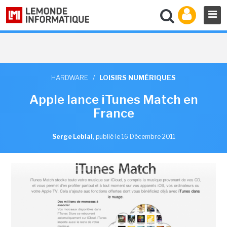
HARDWARE
/
LOISIRS NUMÉRIQUES
Apple lance iTunes Match en
France
Serge Leblal
,
publié le 16 Décembre 2011