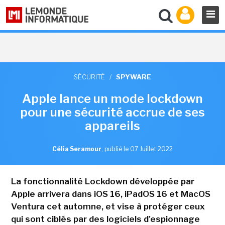
SÉCURITÉ
/
SPYWARE
Apple lance un mode lockdown
pour une sécurité accrue de ses
appareils
Célia Seramour
,
publié le 07 Juillet 2022
La fonctionnalité Lockdown développée par
Apple arrivera dans iOS 16, iPadOS 16 et MacOS
Ventura cet automne, et vise à protéger ceux
qui sont ciblés par des logiciels d'espionnage