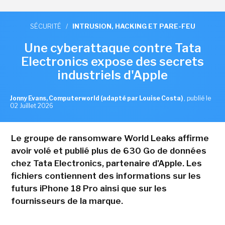
SÉCURITÉ
/
INTRUSION, HACKING ET PARE-FEU
Une cyberattaque contre Tata
Electronics expose des secrets
industriels d'Apple
Jonny Evans, Computerworld (adapté par Louise Costa)
,
publié le
02 Juillet 2026
Le groupe de ransomware World Leaks affirme
avoir volé et publié plus de 630 Go de données
chez Tata Electronics, partenaire d'Apple. Les
fichiers contiennent des informations sur les
futurs iPhone 18 Pro ainsi que sur les
fournisseurs de la marque.