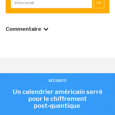
OK
Commentaire
SÉCURITÉ
Un calendrier américain serré
pour le chiffrement
post‑quantique