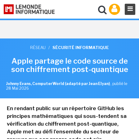
RÉSEAU
/
SÉCURITÉ INFORMATIQUE
Apple partage le code source de
son chiffrement post-quantique
Johnny Evans, ComputerWorld (adapté par Jean Elyan)
,
publié le
28 Mai 2026
En rendant public sur un répertoire GitHub les
principes mathématiques qui sous-tendent sa
vérification du chiffrement post-quantique,
Apple met au défi l'ensemble du secteur de