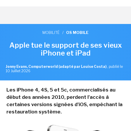
MOBILITÉ
/
OS MOBILE
Apple tue le support de ses vieux
iPhone et iPad
Jonny Evans, Computerworld (adapté par Louise Costa)
,
publié le
10 Juillet 2026
Les iPhone 4, 4S, 5 et 5c, commercialisés au
début des années 2010, perdent l'accès à
certaines versions signées d'iOS, empêchant la
restauration système.