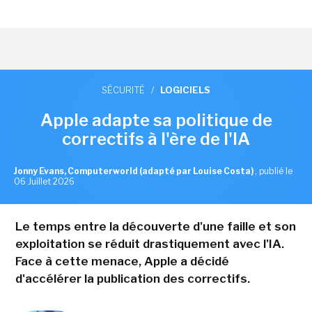
SÉCURITÉ
/
LOGICIELS
Apple adapte sa politique de
correctifs à l'ère de l'IA
Jonny Evans, Computerworld (adapté par Louise Costa)
,
publié le
06 Juillet 2026
Le temps entre la découverte d'une faille et son
exploitation se réduit drastiquement avec l'IA.
Face à cette menace, Apple a décidé
d'accélérer la publication des correctifs.