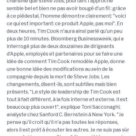
charisme que Steve Jobs, pourtant l'approche
semble bel et bien ne pas avoir bougé d'un fil : grâce
à ce piédestal, l'homme démontre clairement: "voici
ce qui est important: ce produit Apple, pas moi". En
deux heures, Tim Cook n'aura ainsi parlé qu'un peu
plus de 10 minutes. Bloomberg Businessweek, qui a
interrogé plus de deux douzaines de dirigeants
d'Apple, employés et partenaires pour se faire une
idée de comment Tim Cook remodèle Apple, donne
une bonne idée des modifications au sein de la
compagnie depuis la mort de Steve Jobs. Les
changements, disent-ils, sont subtiles mais bien
présents. "Le style de leadership de Tim Cook est
tout à fait différent, à la fois interne et externe. Il est
beaucoup plus ouvert", explique Toni Sacconaghi,
analyste chez Sanford C. Bernstein à New York. "Je
pense qu'il croit qu'il n'a pas toutes les réponses,
alors il est prêt à écouter les autres. Je ne suis pas sûr