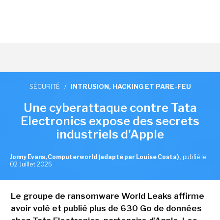
SÉCURITÉ
/
INTRUSION, HACKING ET PARE-FEU
Une cyberattaque contre Tata
Electronics expose des secrets
industriels d'Apple
Jonny Evans, Computerworld (adapté par Louise Costa)
,
publié le
02 Juillet 2026
Le groupe de ransomware World Leaks affirme
avoir volé et publié plus de 630 Go de données