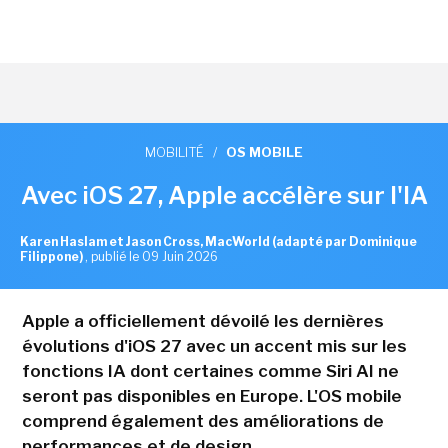
MOBILITÉ
/
OS MOBILE
Avec iOS 27, Apple accélère sur l'IA
Karen Haslam et Jason Cross, MacWorld (adapté par Dominique
Filippone)
,
publié le 09 Juin 2026
Apple a officiellement dévoilé les dernières
évolutions d'iOS 27 avec un accent mis sur les
fonctions IA dont certaines comme Siri AI ne
seront pas disponibles en Europe. L'OS mobile
comprend également des améliorations de
performances et de design.