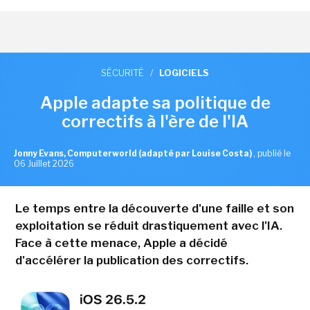
SÉCURITÉ
/
LOGICIELS
Apple adapte sa politique de
correctifs à l'ère de l'IA
Jonny Evans, Computerworld (adapté par Louise Costa)
,
publié le
06 Juillet 2026
Le temps entre la découverte d'une faille et son
exploitation se réduit drastiquement avec l'IA.
Face à cette menace, Apple a décidé
d'accélérer la publication des correctifs.