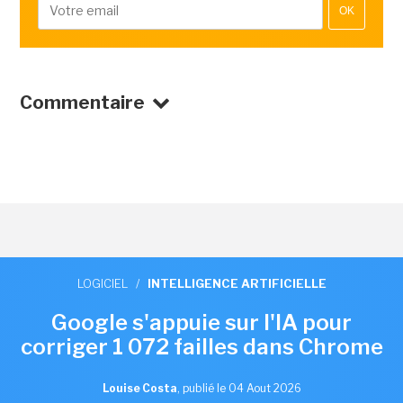
OK
Commentaire
LOGICIEL
/
INTELLIGENCE ARTIFICIELLE
Google s'appuie sur l'IA pour
corriger 1 072 failles dans Chrome
Louise Costa
,
publié le 04 Aout 2026