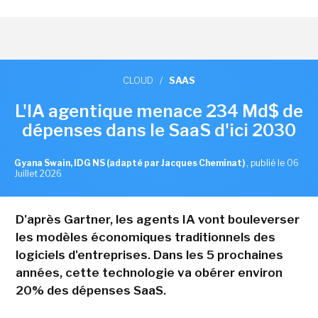
CLOUD
/
SAAS
L'IA agentique menace 234 Md$ de
dépenses dans le SaaS d'ici 2030
Gyana Swain, IDG NS (adapté par Jacques Cheminat)
,
publié le 06
Juillet 2026
D'après Gartner, les agents IA vont bouleverser
les modèles économiques traditionnels des
logiciels d'entreprises. Dans les 5 prochaines
années, cette technologie va obérer environ
20% des dépenses SaaS.