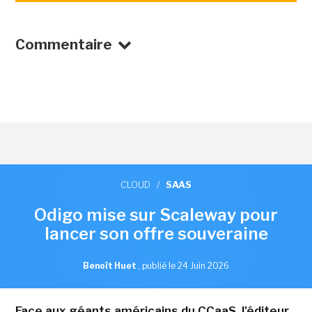
Commentaire
CLOUD
/
SAAS
Odigo mise sur Scaleway pour
lancer son offre souveraine
Benoît Huet
,
publié le 24 Juin 2026
Face aux géants américains du CCaaS, l'éditeur