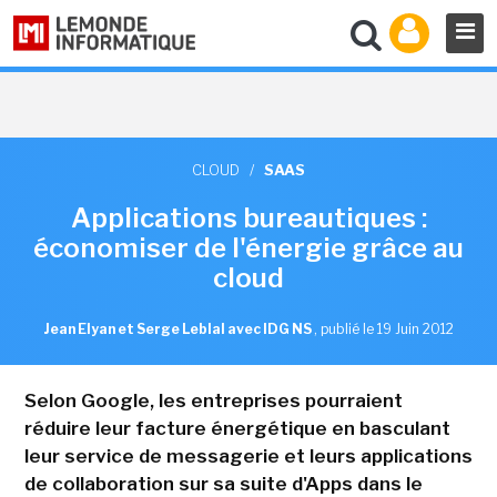
CLOUD
/
SAAS
Applications bureautiques :
économiser de l'énergie grâce au
cloud
Jean Elyan et Serge Leblal avec IDG NS
,
publié le 19 Juin 2012
Selon Google, les entreprises pourraient
réduire leur facture énergétique en basculant
leur service de messagerie et leurs applications
de collaboration sur sa suite d'Apps dans le