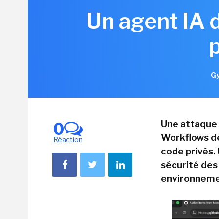
Un agent IA 
Gy
Une attaque 
0
Workflows de
Réaction
code privés. 
sécurité des
environneme