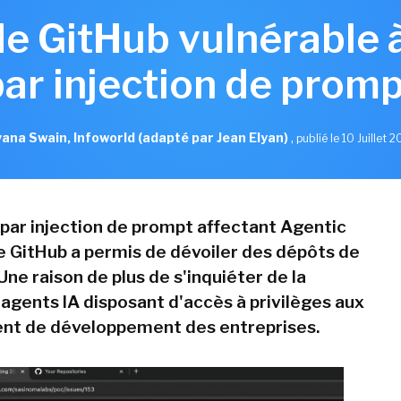
de GitHub vulnérable 
par injection de promp
ana Swain, Infoworld (adapté par Jean Elyan)
,
publié le 10 Juillet 
par injection de prompt affectant Agentic
 GitHub a permis de dévoiler des dépôts de
Une raison de plus de s'inquiéter de la
 agents IA disposant d'accès à privilèges aux
nt de développement des entreprises.