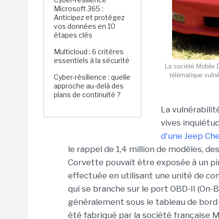
Microsoft 365 :
Anticipez et protégez
vos données en 10
étapes clés
Multicloud : 6 critères
essentiels à la sécurité
La société Mobile De
télématique vulné
Cyber-résilience : quelle
approche au-delà des
plans de continuité ?
La vulnérabili
vives inquiétud
d'une Jeep Che
le rappel de 1,4 million de modèles, 
Corvette pouvait être exposée à un pir
effectuée en utilisant une unité de co
qui se branche sur le port OBD-II (On-B
généralement sous le tableau de bord 
été fabriqué par la société française M