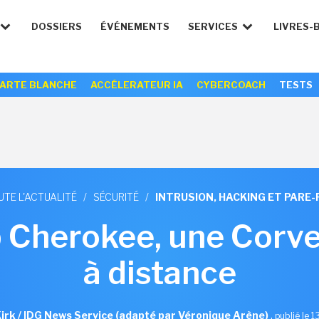
DOSSIERS
ÉVÉNEMENTS
SERVICES
LIVRES-
ARTE BLANCHE
ACCÉLERATEUR IA
CYBERCOACH
TESTS
UTE L'ACTUALITÉ
/
SÉCURITÉ
/
INTRUSION, HACKING ET PARE-
p Cherokee, une Corve
à distance
irk / IDG News Service (adapté par Véronique Arène)
,
publié le 