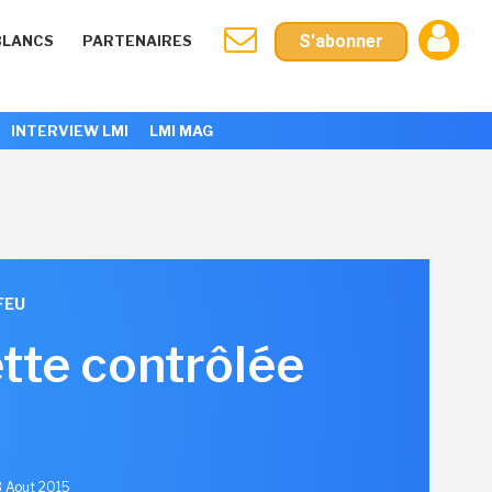
S'abonner
BLANCS
PARTENAIRES
INTERVIEW LMI
LMI MAG
FEU
tte contrôlée
13 Aout 2015