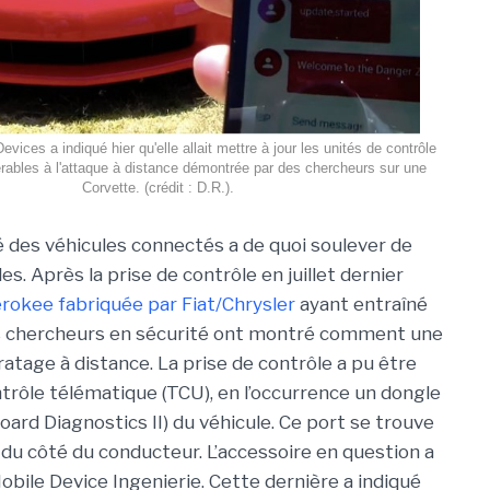
vices a indiqué hier qu'elle allait mettre à jour les unités de contrôle
rables à l'attaque à distance démontrée par des chercheurs sur une
Corvette. (crédit : D.R.).
té des véhicules connectés a de quoi soulever de
es. Après la prise de contrôle en juillet dernier
rokee fabriquée par Fiat/Chrysler
ayant entraîné
des chercheurs en sécurité ont montré comment une
atage à distance. La prise de contrôle a pu être
ntrôle télématique (TCU), en l’occurrence un dongle
oard Diagnostics II) du véhicule. Ce port se trouve
du côté du conducteur. L’accessoire en question a
obile Device Ingenierie. Cette dernière a indiqué