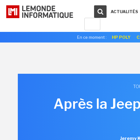
ACTUALITÉS
En ce moment :
HP POLY
C
TO
Après la Jee
Jeremy K