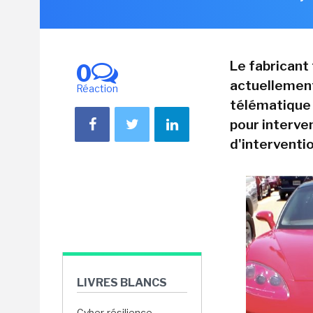
Le fabricant 
0
actuellement
Réaction
télématique 
pour interve
d'interventi
LIVRES BLANCS
Cyber-résilience