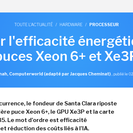
TOUTE L'ACTUALITÉ
/
HARDWARE
/
PROCESSEUR
ur l'efficacité énergét
puces Xeon 6+ et Xe3
ah, Computerworld (adapté par Jacques Cheminat)
,
publié le 0
ncurrence, le fondeur de Santa Clara riposte
ière puce Xeon 6+, le GPU Xe3P et la carte
5. Le mot d'ordre est efficacité
t réduction des coûts liés à l'IA.