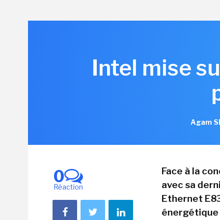
Intel mise s
Agam Sh
Face à la co
0
avec sa dern
Réaction
Ethernet E83
énergétique e