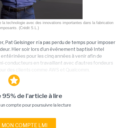
de la technologie avec des innovations importantes dans la fabrication
mposants. (Crédit S.L.)
ier, Pat Gelsinger n’a pas perdu de temps pour imposer
ndeur. Hier soir lors d’un événement baptisé Intel
 entérinées pour les cinq années à venir afin de
mi-conducteurs en travaillant avec d’autres fondeurs
 pour des clients comme AWS et Qualcomm.
 95% de l'article à lire
n compte pour poursuivre la lecture
E MON COMPTE LMI