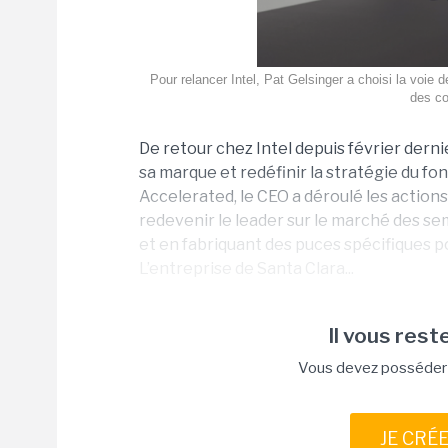
Pour relancer Intel, Pat Gelsinger a choisi la voie 
des co
De retour chez Intel depuis février dern
sa marque et redéfinir la stratégie du fo
Accelerated, le CEO a déroulé les actions
redevenir le leader sur le marché des se
et en fabriquant des puces spécifiques
L’entreprise de Santa Clara...
Il vous reste
Vous devez posséder u
JE CRÉ