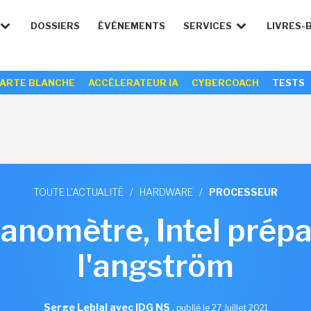
DOSSIERS
ÉVÉNEMENTS
SERVICES
LIVRES-
ARTE BLANCHE
ACCÉLERATEUR IA
CYBERCOACH
TESTS
TOUTE L'ACTUALITÉ
/
HARDWARE
/
PROCESSEUR
anomètre, Intel prépa
l'angström
Serge Leblal avec IDG NS
,
publié le 27 Juillet 2021