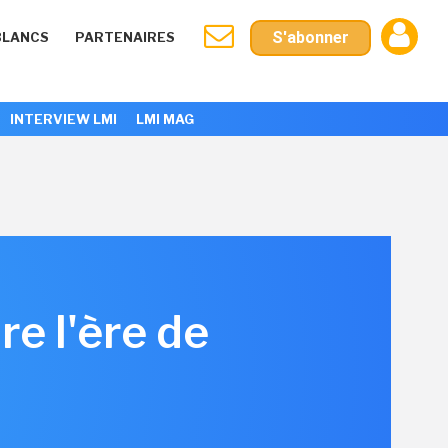
S'abonner
BLANCS
PARTENAIRES
INTERVIEW LMI
LMI MAG
re l'ère de