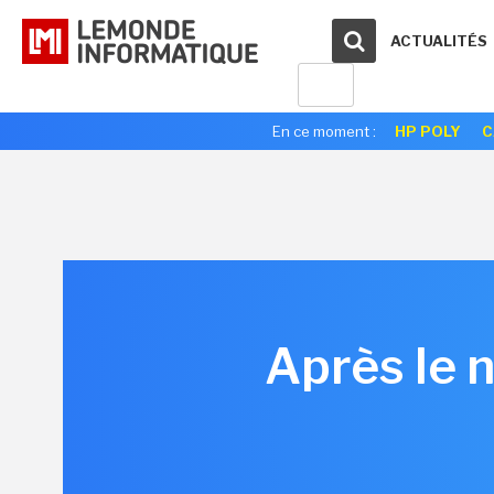
ACTUALITÉS
En ce moment :
HP POLY
C
Après le n