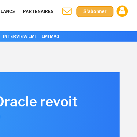
S'abonner
BLANCS
PARTENAIRES
INTERVIEW LMI
LMI MAG
Oracle revoit
9