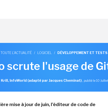
TOUTE L'ACTUALITÉ
/
LOGICIEL
/
DÉVELOPPEMENT ET TESTS
o scrute l'usage de G
l Krill, InfoWorld (adapté par Jacques Cheminat)
,
publié le 10 Juill
ère mise à jour de juin, l'éditeur de code de