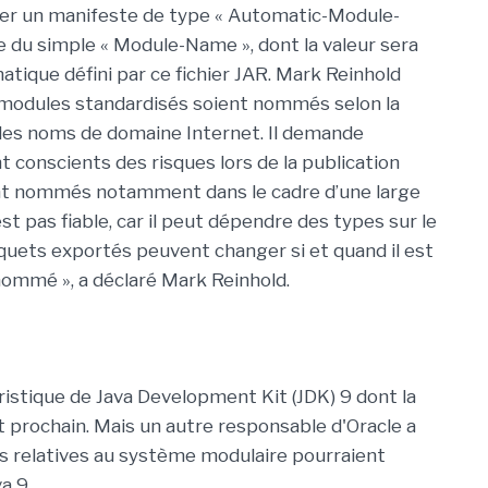
buer un manifeste de type « Automatic-Module-
ce du simple « Module-Name », dont la valeur sera
tique défini par ce fichier JAR. Mark Reinhold
odules standardisés soient nommés selon la
les noms de domaine Internet. Il demande
 conscients des risques lors de la publication
t nommés notamment dans le cadre d’une large
t pas fiable, car il peut dépendre des types sur le
quets exportés peuvent changer si et quand il est
ommé », a déclaré Mark Reinhold.
éristique de Java Development Kit (JDK) 9 dont la
et prochain. Mais un autre responsable d'Oracle a
s relatives au système modulaire pourraient
a 9.