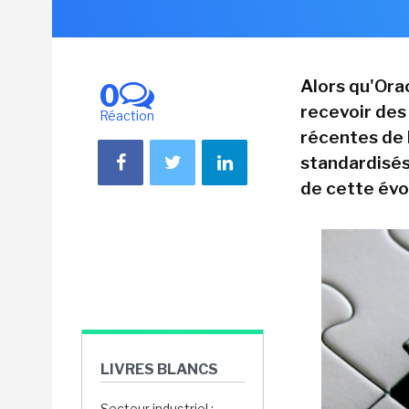
Alors qu'Orac
0
recevoir des 
Réaction
récentes de 
standardisés 
de cette év
LIVRES BLANCS
Secteur industriel :