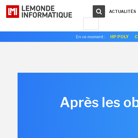
ACTUALITÉS
En ce moment :
HP POLY
C
Après les ob