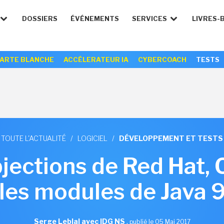
DOSSIERS
ÉVÉNEMENTS
SERVICES
LIVRES-
ARTE BLANCHE
ACCÉLERATEUR IA
CYBERCOACH
TESTS
TOUTE L'ACTUALITÉ
/
LOGICIEL
/
DÉVELOPPEMENT ET TESTS
jections de Red Hat, 
les modules de Java 
Serge Leblal avec IDG NS
,
publié le 05 Mai 2017