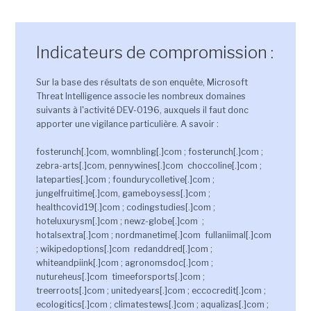
Indicateurs de compromission :
Sur la base des résultats de son enquête, Microsoft
Threat Intelligence associe les nombreux domaines
suivants à l'activité DEV-0196, auxquels il faut donc
apporter une vigilance particulière. A savoir :
fosterunch[.]com, womnbling[.]com ; fosterunch[.]com ;
zebra-arts[.]com, pennywines[.]com choccoline[.]com ;
lateparties[.]com ; foundurycolletive[.]com ;
jungelfruitime[.]com, gameboysess[.]com ;
healthcovid19[.]com ; codingstudies[.]com ;
hoteluxurysm[.]com ; newz-globe[.]com ;
hotalsextra[.]com ; nordmanetime[.]com fullaniimal[.]com
; wikipedoptions[.]com redanddred[.]com ;
whiteandpiink[.]com ; agronomsdoc[.]com ;
nutureheus[.]com timeeforsports[.]com ;
treerroots[.]com ; unitedyears[.]com ; eccocredit[.]com ;
ecologitics[.]com ; climatestews[.]com ; aqualizas[.]com ;