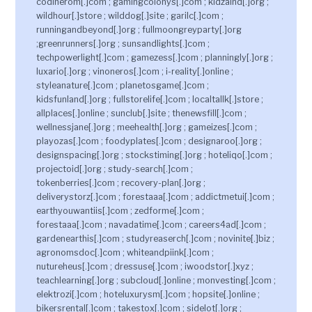
codinerom[.]com ; gamingcolonys[.]com ; kidzalnd[.]org ;
wildhour[.]store ; wilddog[.]site ; garilc[.]com ;
runningandbeyond[.]org ; fullmoongreyparty[.]org
;greenrunners[.]org ; sunsandlights[.]com ;
techpowerlight[.]com ; gamezess[.]com ; planningly[.]org ;
luxario[.]org ; vinoneros[.]com ; i-reality[.]online ;
styleanature[.]com ; planetosgame[.]com ;
kidsfunland[.]org ; fullstorelife[.]com ; localtallk[.]store ;
allplaces[.]online ; sunclub[.]site ; thenewsfill[.]com ;
wellnessjane[.]org ; meehealth[.]org ; gameizes[.]com ;
playozas[.]com ; foodyplates[.]com ; designaroo[.]org ;
designspacing[.]org ; stockstiming[.]org ; hoteliqo[.]com ;
projectoid[.]org ; study-search[.]com ;
tokenberries[.]com ; recovery-plan[.]org ;
deliverystorz[.]com ; forestaaa[.]com ; addictmetui[.]com ;
earthyouwantiis[.]com ; zedforme[.]com ;
forestaaa[.]com ; navadatime[.]com ; careers4ad[.]com ;
gardenearthis[.]com ; studyreaserch[.]com ; novinite[.]biz ;
agronomsdoc[.]com ; whiteandpiink[.]com ;
nutureheus[.]com ; dressuse[.]com ; iwoodstor[.]xyz ;
teachlearning[.]org ; subcloud[.]online ; monvesting[.]com ;
elektrozi[.]com ; hoteluxurysm[.]com ; hopsite[.]online ;
bikersrental[.]com ; takestox[.]com ; sidelot[.]org ;