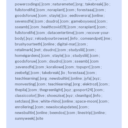
powercodings[.]com ; naturemeter[.]org ; takebreak[.]io ;
fullstorelife[.]com ; noraplant[.]com ; forestaaa[.]com ;
goodsforuw[.]com ; stayle[.]co ; eedloversra[.]online ;
sevensdfe[.]com ; dsudro[.]com ; gameboysess[.]com ;
sseamb[.]com ; healthcovid19[.]com ; noraplant[.]com ;
fullstorelife[.]com ; datacentertime[.]com ; recover-your-
body[.]xyz ; reloadyourbrowser[.]info ; comeandpet[.]me ;
brushyourteeth[.]online ; digital-mar[.]com ;
retailmark[.]net ; dsudro[.]com ; studysliii[.]com ;
homeigardens[.]com ; stayle[.]co ; studysliii[.]com ;
goodsforuw[.]com ; dsudro[.]com ; sseamb[.]com
;sevensdfe[.]com ; koraliowe[.]com ; topuprr[.]com ;
zeebefg[.]com ; takebreak[.]io ; forestaaa[.]com ;
teachlearning[.]org ; newsbuiltin[.]online ; jyfa[.]xyz ;
monvesting[.]com ; teachlearning[.]org ; elektrozi[.]com ;
thepila[.]com ; thegreenlight[.]xyz ; gosport24[.]com ;
classiccolor[.]live ; shoeszise[.]xyz ; cleanitgo[.]info ;
setclass[.]live ; white-rhino[.]online ; space-moon[.]com ;
enrollering[.]com ; newslocalupdates[.]com ;
newsbuiltin[.]online ; beendos[.]com ; linestrip[.]online ;
sunnyweek[.]site