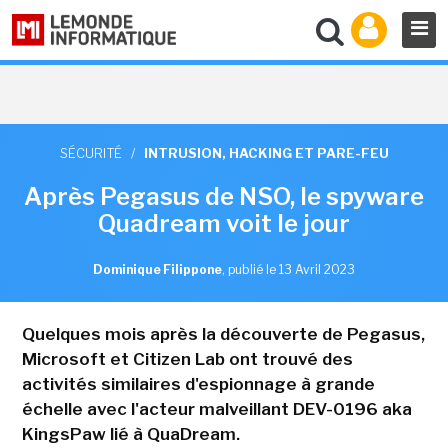
SÉCURITÉ
/
INTRUSION, HACKING ET PARE-FEU
Après Pegasus de NSO, le spyware
Quadream voit le jour
Dominique Filippone
,
publié le 13 Avril 2023
Quelques mois après la découverte de Pegasus,
Microsoft et Citizen Lab ont trouvé des
activités similaires d'espionnage à grande
échelle avec l'acteur malveillant DEV-0196 aka
KingsPaw lié à QuaDream.