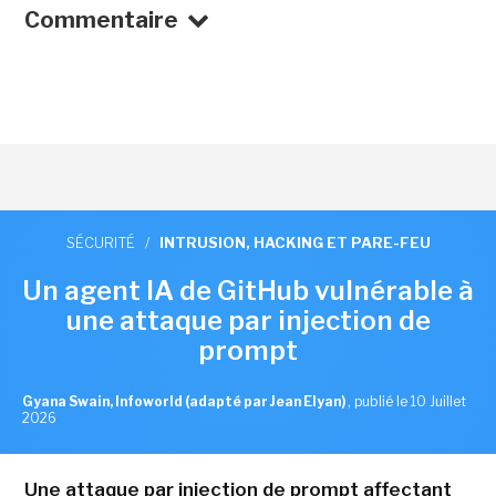
Commentaire
SÉCURITÉ
/
INTRUSION, HACKING ET PARE-FEU
Un agent IA de GitHub vulnérable à
une attaque par injection de
prompt
Gyana Swain, Infoworld (adapté par Jean Elyan)
,
publié le 10 Juillet
2026
Une attaque par injection de prompt affectant