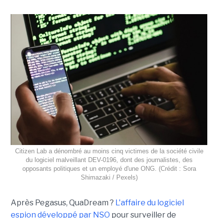
Citizen Lab a dénombré au moins cinq victimes de la société civile
du logiciel malveillant DEV-0196, dont des journalistes, des
opposants politiques et un employé d'une ONG. (Crédit : Sora
Shimazaki / Pexels)
Après Pegasus, QuaDream ?
L'affaire du logiciel
espion développé par NSO
pour surveiller de