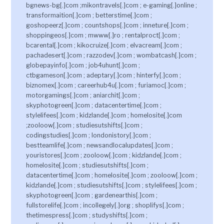
bgnews-bg[.]com ;mikontravels[.]com ; e-gaming[.]online ;
transformaition[.]com ; betterstime[.]com ;
goshopeerz[.]com ; countshops[.]com ; inneture[.]com ;
shoppingeos[.]com ; mwww[.]ro ; rentalproct[.]com ;
bcarental[.]com ; kikocruize[.]com ; elvacream[.]com ;
pachadesert[.]com ; razzodev[.]com ; wombatcash[.]com ;
globepayinfo[.]com ; job4uhunt[.]com ;
ctbgameson[.]com ; adeptary[.]com ; hinterfy[.]com ;
biznomex[.]com ; careerhub4u[.]com ; furiamoc[.]com ;
motorgamings[.]com ; aniarchit[.]com ;
skyphotogreen[.]com ; datacentertime[.]com ;
stylelifees[.]com ; kidzlande[.]com ; homelosite[.]com
;zooloow[.]com ; studiesutshifts[.]com ;
codingstudies[.]com ; londonistory[.]com ;
bestteamlife[.]com ; newsandlocalupdates[.]com ;
youristores[.]com ; zooloow[.]com ; kidzlande[.]com ;
homelosite[.]com ; studiesutshifts[.]com ;
datacentertime[.]com ; homelosite[.]com ; zooloow[.]com ;
kidzlande[.]com ; studiesutshifts[.]com ; stylelifees[.]com ;
skyphotogreen[.]com ; gardenearthis[.]com ;
fullstorelife[.]com ; incollegely[.]org ; shoplifys[.]com ;
thetimespress[.]com ; studyshifts[.]com ;