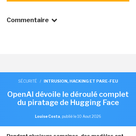
Commentaire
SÉCURITÉ
/
INTRUSION, HACKING ET PARE-FEU
OpenAI dévoile le déroulé complet
du piratage de Hugging Face
Louise Costa
,
publié le 10 Aout 2026