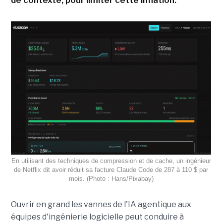
En utilisant des techniques de compression et de cache, un ingénieur
de Netflix dit avoir réduit sa facture Claude Code de 287 à 110 $ par
mois. (Photo : Hans/Pixabay)
Ouvrir en grand les vannes de l'IA agentique aux
équipes d'ingénierie logicielle peut conduire à