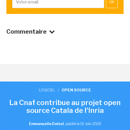
OK
Commentaire
LOGICIEL
/
OPEN SOURCE
La Cnaf contribue au projet open
source Catala de l'Inria
Emmanuelle Delsol
,
publié le 16 Juin 2026