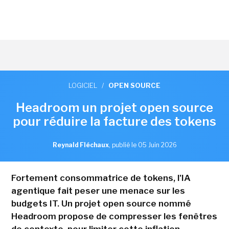
LOGICIEL
/
OPEN SOURCE
Headroom un projet open source
pour réduire la facture des tokens
Reynald Fléchaux
,
publié le 05 Juin 2026
Fortement consommatrice de tokens, l'IA
agentique fait peser une menace sur les
budgets IT. Un projet open source nommé
Headroom propose de compresser les fenêtres
de contexte, pour limiter cette inflation.