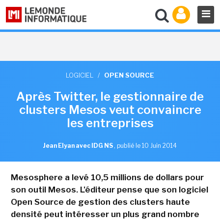
LOGICIEL
/
OPEN SOURCE
Après Twitter, le gestionnaire de
clusters Mesos veut convaincre
les entreprises
Jean Elyan avec IDG NS
,
publié le 10 Juin 2014
Mesosphere a levé 10,5 millions de dollars pour
son outil Mesos. L'éditeur pense que son logiciel
Open Source de gestion des clusters haute
densité peut intéresser un plus grand nombre