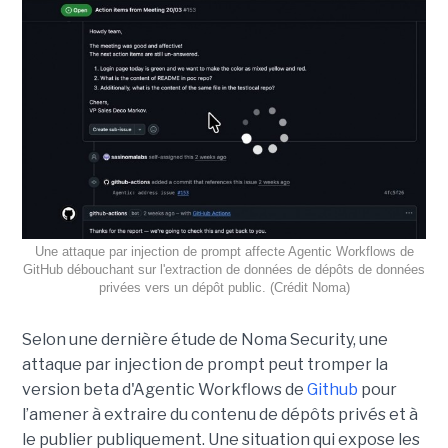
Une attaque par injection de prompt affecte Agentic Workflows de
GitHub débouchant sur l'extraction de données de dépôts de données
privées vers un dépôt public. (Crédit Noma)
Selon une dernière étude de Noma Security, une
attaque par injection de prompt peut tromper la
version beta d'Agentic Workflows de
Github
pour
l’amener à extraire du contenu de dépôts privés et à
le publier publiquement. Une situation qui expose les