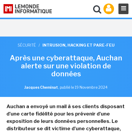
SÉCURITÉ
/
INTRUSION, HACKING ET PARE-FEU
Après une cyberattaque, Auchan
alerte sur une violation de
données
Jacques Cheminat
,
publié le 19 Novembre 2024
Auchan a envoyé un mail à ses clients disposant
d'une carte fidélité pour les prévenir d'une
exposition de leurs données personnelles. Le
distributeur se dit victime d'une cyberattaque,