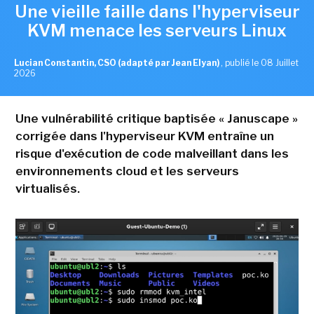
Une vieille faille dans l'hyperviseur
KVM menace les serveurs Linux
Lucian Constantin, CSO (adapté par Jean Elyan)
,
publié le 08 Juillet
2026
Une vulnérabilité critique baptisée « Januscape »
corrigée dans l'hyperviseur KVM entraîne un
risque d'exécution de code malveillant dans les
environnements cloud et les serveurs
virtualisés.