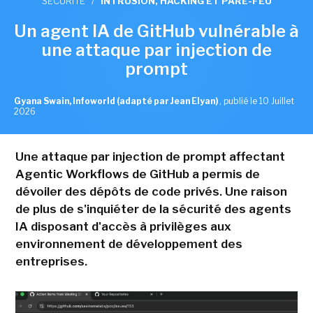
SÉCURITÉ
/
INTRUSION, HACKING ET PARE-FEU
Un agent IA de GitHub vulnérable à
une attaque par injection de
prompt
Gyana Swain, Infoworld (adapté par Jean Elyan)
,
publié le 10 Juillet
2026
Une attaque par injection de prompt affectant
Agentic Workflows de GitHub a permis de
dévoiler des dépôts de code privés. Une raison
de plus de s'inquiéter de la sécurité des agents
IA disposant d'accès à privilèges aux
environnement de développement des
entreprises.