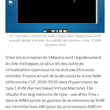
Un chercheur a trouvé une faille critique dans l'hyperviseur KVM
pouvant aboutir à la prise de contrôle des serveurs Linux. (Crédit
Hyunwoo Kim)
Si les environnements VMware sont régulièrement
la cible d’attaques, la sécurité des outils de
virtualisation open source ne doit pas être sous-
estimée. Preuve en est de la découverte d’une faille
référencée CVE-2026-5539 dans l’hyperviseur de
type 1 KVM (Kernel-based Virtual Machine). Elle
résulte d’un bug mémoire de type « use after free »
dans le MMU (unité de gestion de la mémoire) de KVM
sur l’architecture x86 (pour les processeurs AMD et