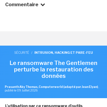
Commentaire
SÉCURITÉ
/
INTRUSION, HACKING ET PARE-FEU
Le ransomware The Gentlemen
perturbe la restauration des
données
Prasanth Aby Thomas, Computerworld (adapté par Jean Elyan)
,
publié le 09 Juillet 2026
L'utilisation par ce ransomware d'outils