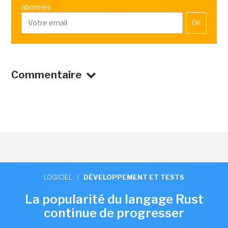
abonnés
OK
Commentaire
LOGICIEL
/
DÉVELOPPEMENT ET TESTS
La popularité du langage Rust
continue de progresser