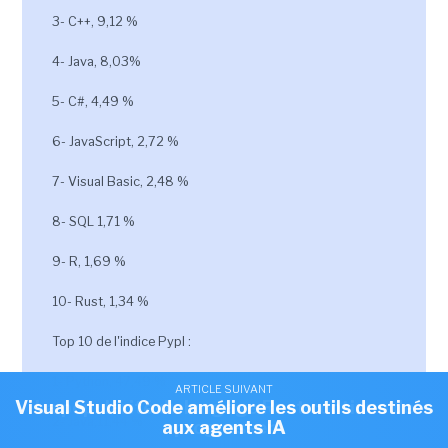
3- C++, 9,12 %
4- Java, 8,03%
5- C#, 4,49 %
6- JavaScript, 2,72 %
7- Visual Basic, 2,48 %
8- SQL 1,71 %
9- R, 1,69 %
10- Rust, 1,34 %
Top 10 de l'indice Pypl :
1- Python, 47,49 %
ARTICLE SUIVANT
ARTICLE SUIVANT
Visual Studio Code améliore les outils destinés
La popularité du langage Rust continue de
2- Java,11,44 %
aux agents IA
progresser