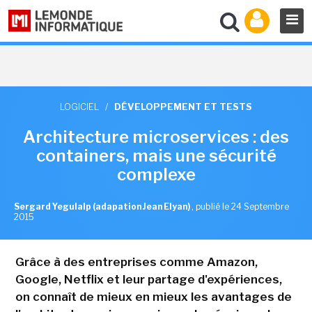
LOGICIEL
/
DÉVELOPPEMENT ET TESTS
Architecture microservices : des
containers, mais une sécurité
complexe
Sergard Yegulalp (adapation Jean Elyan)
,
publié le 24 Septembre
2015
Grâce à des entreprises comme Amazon,
Google, Netflix et leur partage d'expériences,
on connaît de mieux en mieux les avantages de