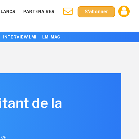
S'abonner
BLANCS
PARTENAIRES
INTERVIEW LMI
LMI MAG
tant de la
2026