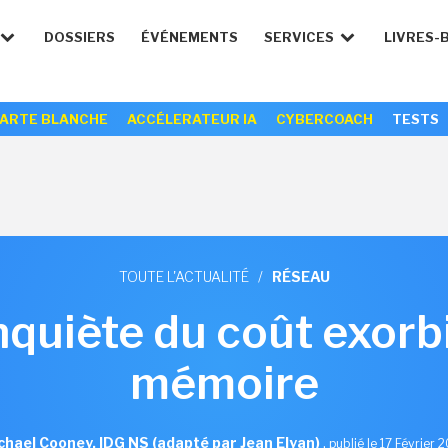
DOSSIERS
ÉVÉNEMENTS
SERVICES
LIVRES-
ARTE BLANCHE
ACCÉLERATEUR IA
CYBERCOACH
TESTS
TOUTE L'ACTUALITÉ
/
RÉSEAU
inquiète du coût exorbi
mémoire
chael Cooney, IDG NS (adapté par Jean Elyan)
,
publié le 17 Février 