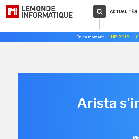
ACTUALITÉS
En ce moment :
HP POLY
C
Arista s'
Mi