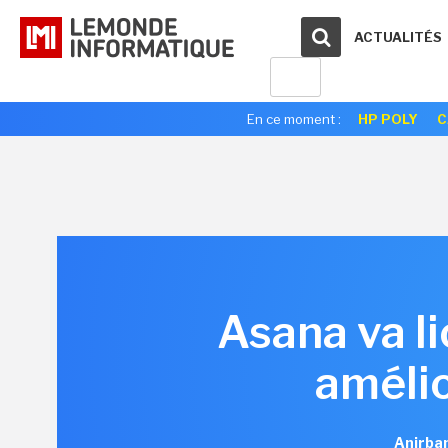
ACTUALITÉS
En ce moment :
HP POLY
C
Asana va li
amélio
Anirban