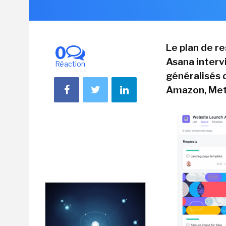
Le plan de re
0
Asana interv
Réaction
généralisés 
Amazon, Meta