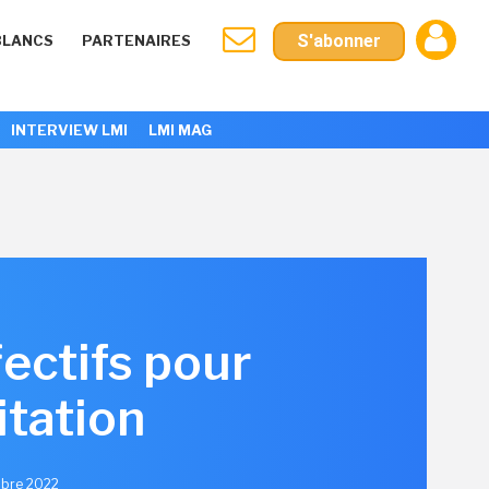
S'abonner
BLANCS
PARTENAIRES
INTERVIEW LMI
LMI MAG
fectifs pour
itation
mbre 2022