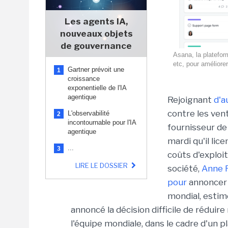
Les agents IA,
nouveaux objets
de gouvernance
Asana, la platefor
etc, pour améliorer
Gartner prévoit une
1
croissance
exponentielle de l'IA
agentique
Rejoignant
d'a
contre les ven
L'observabilité
2
incontournable pour l'IA
fournisseur de 
agentique
mardi qu'il lic
...
3
coûts d'exploit
LIRE LE DOSSIER
société,
Anne R
pour
annoncer q
mondial, estim
annoncé la décision difficile de réduir
l'équipe mondiale, dans le cadre d'un p