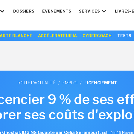
DOSSIERS
ÉVÉNEMENTS
SERVICES
LIVRES-
ARTE BLANCHE
ACCÉLERATEUR IA
CYBERCOACH
TESTS
TOUTE L'ACTUALITÉ
/
EMPLOI
/
LICENCIEMENT
cencier 9 % de ses ef
rer ses coûts d'explo
 Ghoshal, IDG NS (adapté par Célia Séramour)
,
publié le 16 Nove