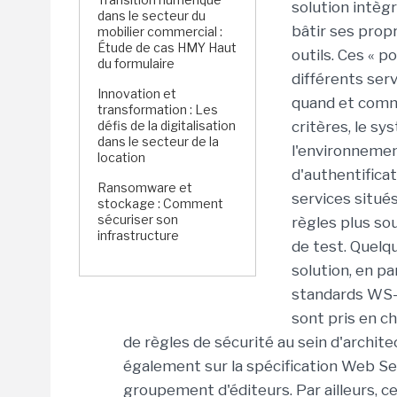
solution intèg
dans le secteur du
bâtir ses prop
mobilier commercial :
Étude de cas HMY Haut
outils. Ces « p
du formulaire
différents ser
Innovation et
quand et comme
transformation : Les
défis de la digitalisation
critères, le sy
dans le secteur de la
l'environnemen
location
d'authentifica
Ransomware et
services situé
stockage : Comment
sécuriser son
règles plus so
infrastructure
de test. Quelq
solution, en pa
standards WS-
sont pris en ch
de règles de sécurité au sein d'archite
également sur la spécification Web Se
groupement d'éditeurs. Par ailleurs, 