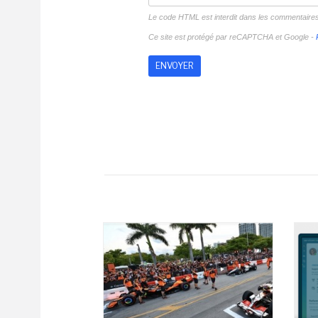
Le code HTML est interdit dans les commentaire
Ce site est protégé par reCAPTCHA et Google -