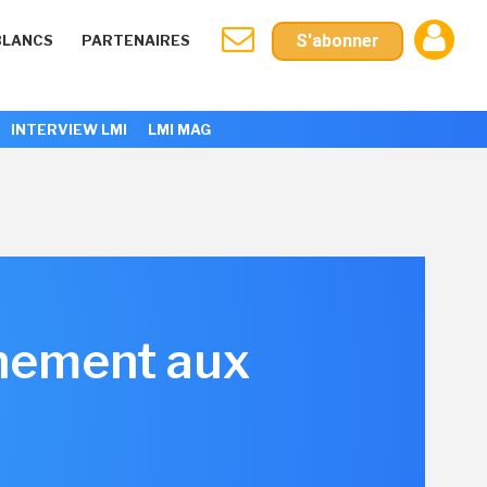
S'abonner
BLANCS
PARTENAIRES
INTERVIEW LMI
LMI MAG
nnement aux