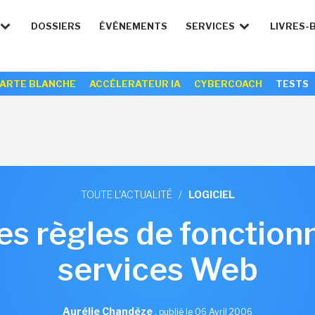
DOSSIERS
ÉVÉNEMENTS
SERVICES
LIVRES-
ARTE BLANCHE
ACCÉLERATEUR IA
CYBERCOACH
TESTS
TOUTE L'ACTUALITÉ
/
LOGICIEL
es règles de fonctio
services Web
Aurélie Chandèze
,
publié le 06 Avril 2006