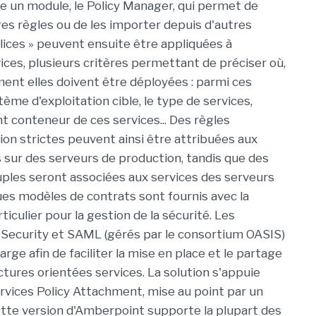
re un module, le Policy Manager, qui permet de
res règles ou de les importer depuis d'autres
olices » peuvent ensuite être appliquées à
vices, plusieurs critères permettant de préciser où,
nt elles doivent être déployées : parmi ces
stème d'exploitation cible, le type de services,
t conteneur de ces services... Des règles
tion strictes peuvent ainsi être attribuées aux
s sur des serveurs de production, tandis que des
uples seront associées aux services des serveurs
ues modèles de contrats sont fournis avec la
rticulier pour la gestion de la sécurité. Les
Security et SAML (gérés par le consortium OASIS)
arge afin de faciliter la mise en place et le partage
ctures orientées services. La solution s'appuie
rvices Policy Attachment, mise au point par un
cette version d'Amberpoint supporte la plupart des