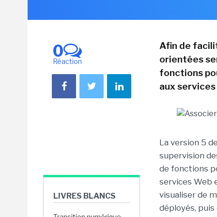
Afin de facil
0
orientées se
Réaction
fonctions pou
aux services
La version 5 d
supervision des
de fonctions po
services Web e
visualiser de 
LIVRES BLANCS
déployés, puis 
Transition numérique