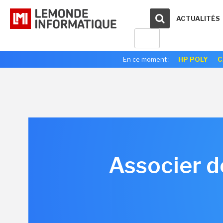
ACTUALITÉS
En ce moment :
HP POLY
C
Associer d