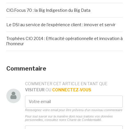
CIO.Focus 70 : la Big Indigestion du Big Data
Le DSI au service de l'expérience client : innover et servir
Trophées CIO 2014 : Efficacité opérationnelle et innovation à
l'honneur
Commentaire
COMMENTER CET ARTICLE EN TANT QUE
VISITEUR
OU
CONNECTEZ-VOUS
Renseignez votre email pour être prévenu d'un nouveau commentaire
Pour tout savoir sur la manière dont nous traitons vos données
personnelles, consultez notre
Charte de Confidentialité.