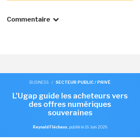
Commentaire
BUSINESS
/
SECTEUR PUBLIC / PRIVÉ
L'Ugap guide les acheteurs vers
des offres numériques
souveraines
Reynald Fléchaux
,
publié le 16 Juin 2026