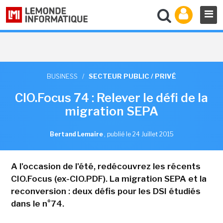
BUSINESS
/
SECTEUR PUBLIC / PRIVÉ
CIO.Focus 74 : Relever le défi de la
migration SEPA
Bertand Lemaire
,
publié le 24 Juillet 2015
A l'occasion de l'été, redécouvrez les récents
CIO.Focus (ex-CIO.PDF). La migration SEPA et la
reconversion : deux défis pour les DSI étudiés
dans le n°74.