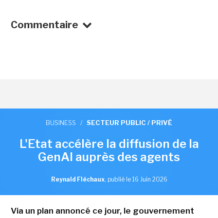
Commentaire
BUSINESS
/
SECTEUR PUBLIC / PRIVÉ
L'Etat accélère la diffusion de la
GenAI auprès des agents
Reynald Fléchaux
,
publié le 16 Juin 2026
Via un plan annoncé ce jour, le gouvernement