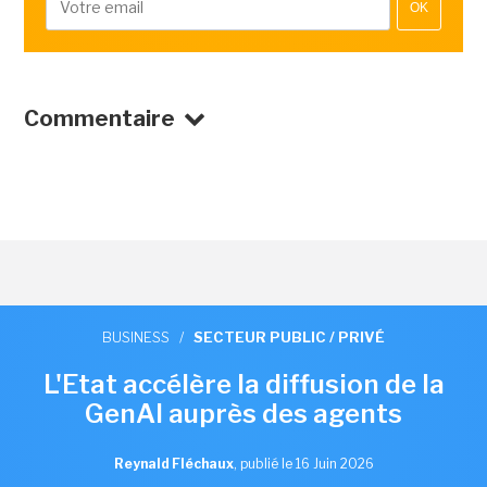
OK
Commentaire
BUSINESS
/
SECTEUR PUBLIC / PRIVÉ
L'Etat accélère la diffusion de la
GenAI auprès des agents
Reynald Fléchaux
,
publié le 16 Juin 2026