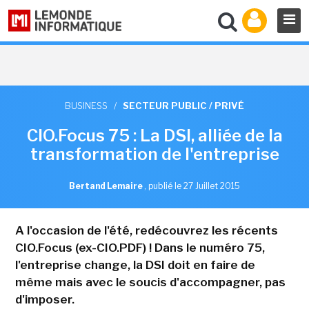
BUSINESS
/
SECTEUR PUBLIC / PRIVÉ
CIO.Focus 75 : La DSI, alliée de la
transformation de l'entreprise
Bertand Lemaire
,
publié le 27 Juillet 2015
A l'occasion de l'été, redécouvrez les récents
CIO.Focus (ex-CIO.PDF) ! Dans le numéro 75,
l'entreprise change, la DSI doit en faire de
même mais avec le soucis d'accompagner, pas
d'imposer.