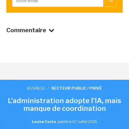
OK
Commentaire
BUSINESS
/
SECTEUR PUBLIC / PRIVÉ
L'administration adopte l'IA, mais
manque de coordination
Louise Costa
,
publié le 07 Juillet 2026