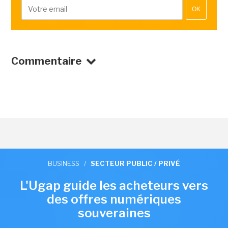
OK
Commentaire
BUSINESS
/
SECTEUR PUBLIC / PRIVÉ
L'Ugap guide les acheteurs vers
des offres numériques
souveraines