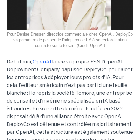
Pour Denise Dresser, directrice commerciale chez OpenAI, DeployCo
va permettre de passer de l'adoption de l'IA à sa rentabilisation
concrète sur le terrain. (Crédit OpenAI)
Début mai,
OpenAI
lance sa propre ESN l'OpenAI
Deployment Company, baptisée DeployCo, pour aider
les entreprises à déployer leurs projets d'IA. Pour
cela, l'éditeur américain n'est pas parti d'une feuille
blanche : il a repris la société Tomoro, une entreprise
de conseil et d'ingénierie spécialisée en IA basé
à Londres. En soi, cette dernière, fondée en 2023,
disposait déjà d'une alliance étroite avec OpenAI.
DeployCo est détenue et contrôlée majoritairement
par OpenAI, cette structure est également soutenue
financièrement par une vingtaine de sociétés