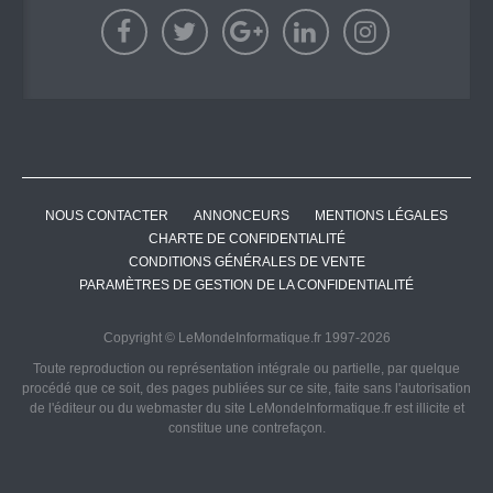
NOUS CONTACTER
ANNONCEURS
MENTIONS LÉGALES
CHARTE DE CONFIDENTIALITÉ
CONDITIONS GÉNÉRALES DE VENTE
PARAMÈTRES DE GESTION DE LA CONFIDENTIALITÉ
Copyright © LeMondeInformatique.fr 1997-2026
Toute reproduction ou représentation intégrale ou partielle, par quelque
procédé que ce soit, des pages publiées sur ce site, faite sans l'autorisation
de l'éditeur ou du webmaster du site LeMondeInformatique.fr est illicite et
constitue une contrefaçon.