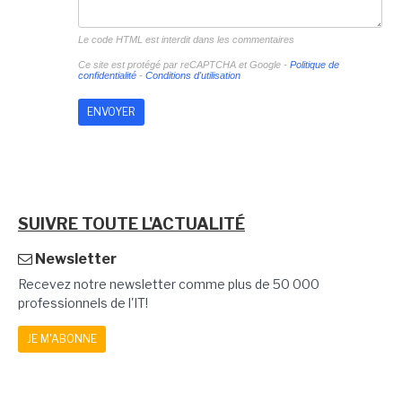
Le code HTML est interdit dans les commentaires
Ce site est protégé par reCAPTCHA et Google -
Politique de
confidentialité
-
Conditions d'utilisation
SUIVRE TOUTE L'ACTUALITÉ
Newsletter
Recevez notre newsletter comme plus de 50 000
professionnels de l'IT!
JE M'ABONNE