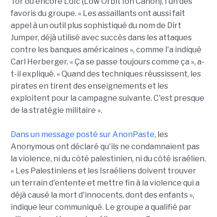
Tor ou encore Loïc (Low Orbit Ion Canon), l'un des
favoris du groupe. « Les assaillants ont aussi fait
appel à un outil plus sophistiqué du nom de Dirt
Jumper, déjà utilisé avec succès dans les attaques
contre les banques américaines », comme l'a indiqué
Carl Herberger. « Ça se passe toujours comme ça », a-
t-il expliqué. « Quand des techniques réussissent, les
pirates en tirent des enseignements et les
exploitent pour la campagne suivante. C'est presque
de la stratégie militaire ».
Dans un message posté sur AnonPaste
, les
Anonymous ont déclaré qu'ils ne condamnaient pas
la violence, ni du côté palestinien, ni du côté israélien.
« Les Palestiniens et les Israéliens doivent trouver
un terrain d'entente et mettre fin à la violence qui a
déjà causé la mort d'innocents, dont des enfants »,
indique leur communiqué. Le groupe a qualifié par