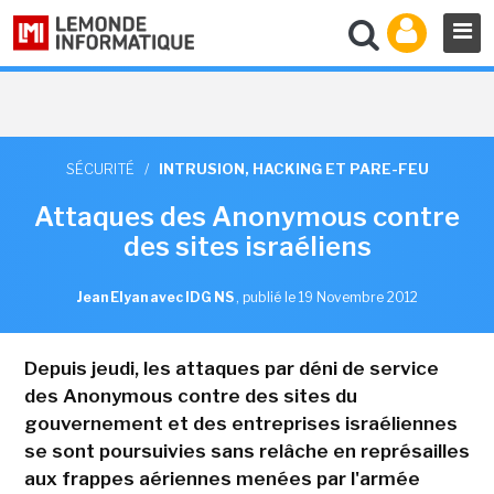
SÉCURITÉ
/
INTRUSION, HACKING ET PARE-FEU
Attaques des Anonymous contre
des sites israéliens
Jean Elyan avec IDG NS
,
publié le 19 Novembre 2012
Depuis jeudi, les attaques par déni de service
des Anonymous contre des sites du
gouvernement et des entreprises israéliennes
se sont poursuivies sans relâche en représailles
aux frappes aériennes menées par l'armée