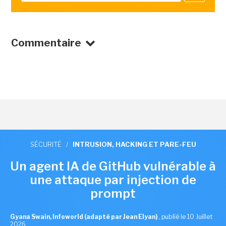
Commentaire
SÉCURITÉ
/
INTRUSION, HACKING ET PARE-FEU
Un agent IA de GitHub vulnérable à
une attaque par injection de
prompt
Gyana Swain, Infoworld (adapté par Jean Elyan)
,
publié le 10 Juillet
2026