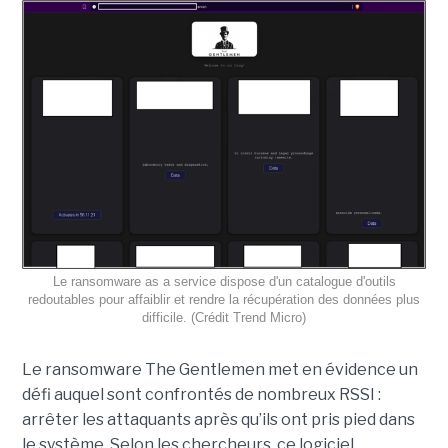
Le ransomware as a service dispose d'un catalogue d'outils
redoutables pour affaiblir et rendre la récupération des données plus
difficile. (Crédit Trend Micro)
Le ransomware The Gentlemen met en évidence un
défi auquel sont confrontés de nombreux RSSI :
arrêter les attaquants après qu’ils ont pris pied dans
le système. Selon les chercheurs, ce logiciel