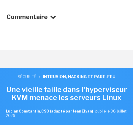
Commentaire
SÉCURITÉ
/
INTRUSION, HACKING ET PARE-FEU
Une vieille faille dans l'hyperviseur
KVM menace les serveurs Linux
Lucian Constantin, CSO (adapté par Jean Elyan)
,
publié le 08 Juillet
2026