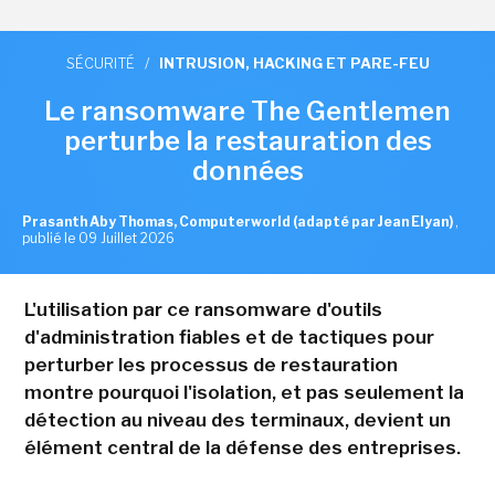
SÉCURITÉ
/
INTRUSION, HACKING ET PARE-FEU
Le ransomware The Gentlemen
perturbe la restauration des
données
Prasanth Aby Thomas, Computerworld (adapté par Jean Elyan)
,
publié le 09 Juillet 2026
L'utilisation par ce ransomware d'outils
d'administration fiables et de tactiques pour
perturber les processus de restauration
montre pourquoi l'isolation, et pas seulement la
détection au niveau des terminaux, devient un
élément central de la défense des entreprises.