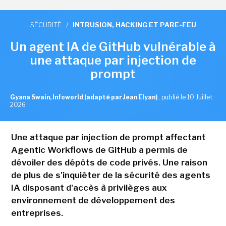
SÉCURITÉ
/
INTRUSION, HACKING ET PARE-FEU
Un agent IA de GitHub vulnérable à
une attaque par injection de
prompt
Gyana Swain, Infoworld (adapté par Jean Elyan)
,
publié le 10 Juillet
2026
Une attaque par injection de prompt affectant
Agentic Workflows de GitHub a permis de
dévoiler des dépôts de code privés. Une raison
de plus de s'inquiéter de la sécurité des agents
IA disposant d'accès à privilèges aux
environnement de développement des
entreprises.