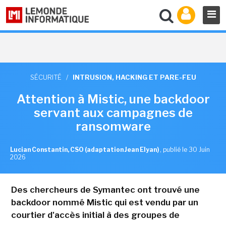
SÉCURITÉ
/
INTRUSION, HACKING ET PARE-FEU
Attention à Mistic, une backdoor
servant aux campagnes de
ransomware
Lucian Constantin, CSO (adaptation Jean Elyan)
,
publié le 30 Juin
2026
Des chercheurs de Symantec ont trouvé une
backdoor nommé Mistic qui est vendu par un
courtier d'accès initial à des groupes de