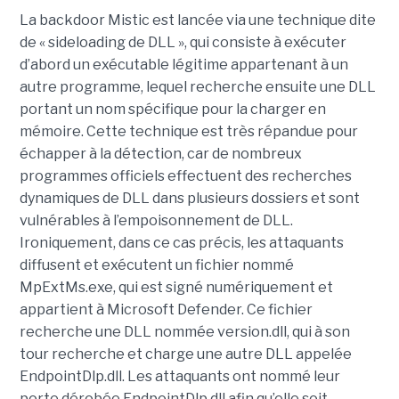
La backdoor Mistic est lancée via une technique dite
de « sideloading de DLL », qui consiste à exécuter
d’abord un exécutable légitime appartenant à un
autre programme, lequel recherche ensuite une DLL
portant un nom spécifique pour la charger en
mémoire. Cette technique est très répandue pour
échapper à la détection, car de nombreux
programmes officiels effectuent des recherches
dynamiques de DLL dans plusieurs dossiers et sont
vulnérables à l’empoisonnement de DLL.
Ironiquement, dans ce cas précis, les attaquants
diffusent et exécutent un fichier nommé
MpExtMs.exe, qui est signé numériquement et
appartient à Microsoft Defender. Ce fichier
recherche une DLL nommée version.dll, qui à son
tour recherche et charge une autre DLL appelée
EndpointDlp.dll. Les attaquants ont nommé leur
porte dérobée EndpointDlp.dll afin qu’elle soit