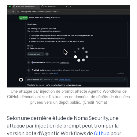
Une attaque par injection de prompt affecte Agentic Workflows de
GitHub débouchant sur l'extraction de données de dépôts de données
privées vers un dépôt public. (Crédit Noma)
Selon une dernière étude de Noma Security, une
attaque par injection de prompt peut tromper la
version beta d'Agentic Workflows de
Github
pour