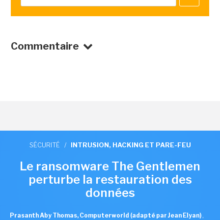
Commentaire
SÉCURITÉ
/
INTRUSION, HACKING ET PARE-FEU
Le ransomware The Gentlemen
perturbe la restauration des
données
Prasanth Aby Thomas, Computerworld (adapté par Jean Elyan)
,