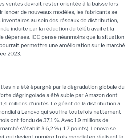
es ventes devrait rester orientée à la baisse lors
r lancer de nouveaux modèles, les fabricants se
s inventaires au sein des réseaux de distribution,
e induite par la réduction du télétravail et la
de dépenses. IDC pense néanmoins que la situation
ion pourrait permettre une amélioration sur le marché
née 2023.
ttes n'a été épargné par la dégradation globale du
forte dégringolade a été subie par Amazon dont
,4 millions d'unités. Le géant de la distribution a
mondial à Lenovo qui souffre toutefois nettement
nois ont fondu de 37,1 %. Avec 1,9 millions de
arché s'établit à 6,2 % (-1,7 points). Lenovo se
i, qui devient numéro trois mondial en réalisant la