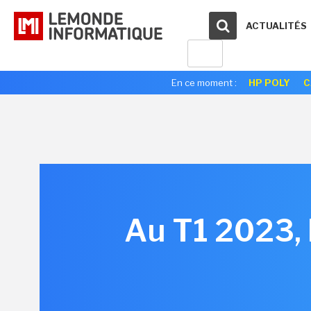
ACTUALITÉS
En ce moment :
HP POLY
C
Au T1 2023, 