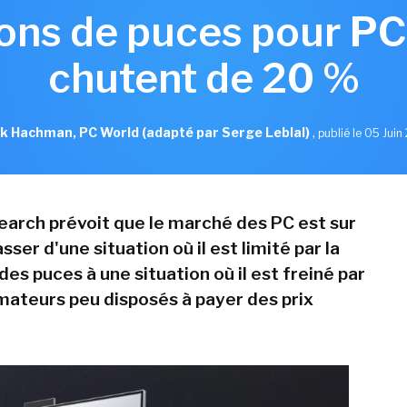
sons de puces pour P
chutent de 20 %
k Hachman, PC World (adapté par Serge Leblal)
,
publié le 05 Jui
arch prévoit que le marché des PC est sur
sser d'une situation où il est limité par la
 des puces à une situation où il est freiné par
teurs peu disposés à payer des prix