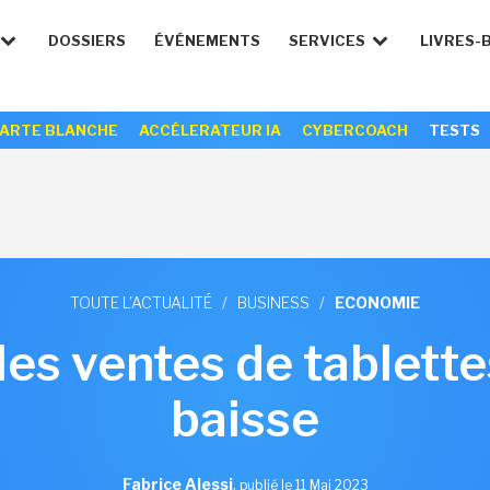
DOSSIERS
ÉVÉNEMENTS
SERVICES
LIVRES-
ARTE BLANCHE
ACCÉLERATEUR IA
CYBERCOACH
TESTS
TOUTE L'ACTUALITÉ
/
BUSINESS
/
ECONOMIE
les ventes de tablette
baisse
Fabrice Alessi
,
publié le 11 Mai 2023