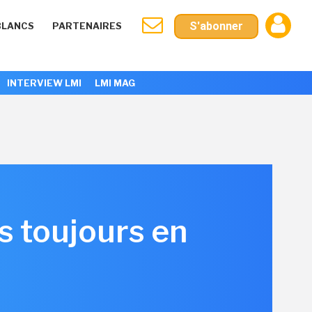
S'abonner
BLANCS
PARTENAIRES
INTERVIEW LMI
LMI MAG
s toujours en