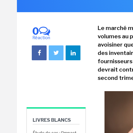
Le marché mo
0
volumes au p
Réaction
avoisiner que
des inventai
fournisseurs
devrait contr
second trime
LIVRES BLANCS
Étude de cas : l'impact