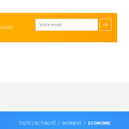
OK
 50000
TOUTE L'ACTUALITÉ
/
BUSINESS
/
ECONOMIE