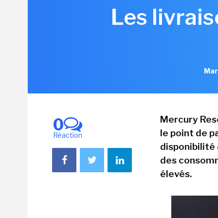
Les livrai
Mar
Mercury Rese
0
le point de pa
Réaction
disponibilité
des consomma
élevés.