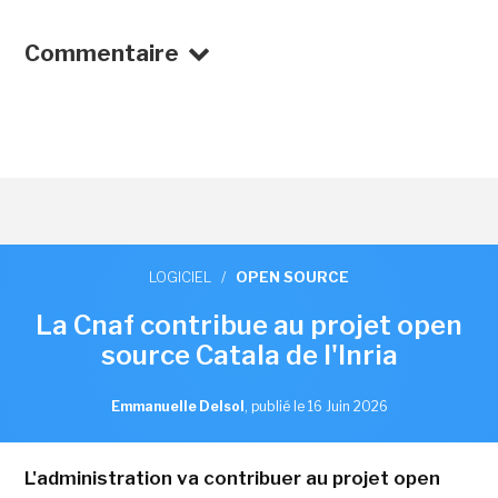
Commentaire
LOGICIEL
/
OPEN SOURCE
La Cnaf contribue au projet open
source Catala de l'Inria
Emmanuelle Delsol
,
publié le 16 Juin 2026
L'administration va contribuer au projet open