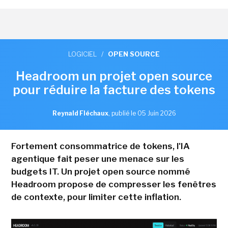
LOGICIEL
/
OPEN SOURCE
Headroom un projet open source
pour réduire la facture des tokens
Reynald Fléchaux
,
publié le 05 Juin 2026
Fortement consommatrice de tokens, l'IA
agentique fait peser une menace sur les
budgets IT. Un projet open source nommé
Headroom propose de compresser les fenêtres
de contexte, pour limiter cette inflation.