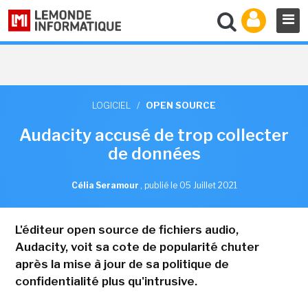
LOGICIEL
/
OPEN SOURCE
Audacity accusé de trop collecter
de données
Célia Seramour
,
publié le 05 Juillet 2021
L'éditeur open source de fichiers audio,
Audacity, voit sa cote de popularité chuter
après la mise à jour de sa politique de
confidentialité plus qu'intrusive.