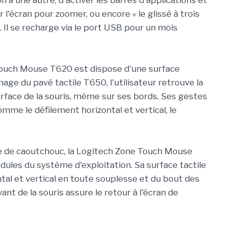
 à une autre, d'activer les barres d'applications et
l'écran pour zoomer, ou encore « le glissé à trois
l. Il se recharge via le port USB pour un mois
ouch Mouse T620 est dispose d'une surface
image du pavé tactile T650, l'utilisateur retrouve la
rface de la souris, même sur ses bords. Ses gestes
omme le défilement horizontal et vertical, le
 de caoutchouc, la Logitech Zone Touch Mouse
odules du système d'exploitation. Sa surface tactile
tal et vertical en toute souplesse et du bout des
avant de la souris assure le retour à l'écran de