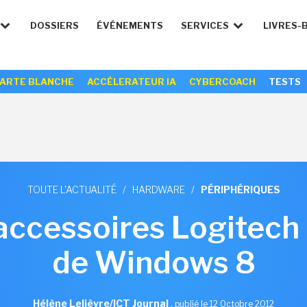
DOSSIERS
ÉVÉNEMENTS
SERVICES
LIVRES-
ARTE BLANCHE
ACCÉLERATEUR IA
CYBERCOACH
TESTS
TOUTE L'ACTUALITÉ
/
HARDWARE
/
PÉRIPHÉRIQUES
ccessoires Logitech 
de Windows 8
Hélène Lelièvre/ICT Journal
,
publié le 12 Octobre 2012