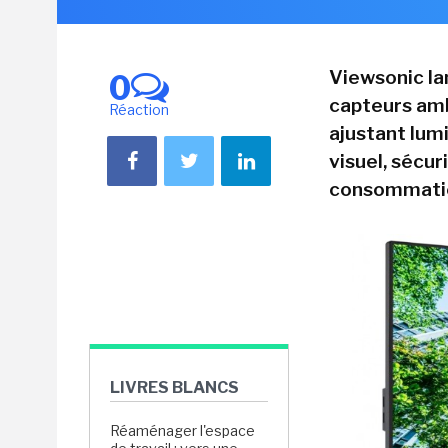
Viewsonic la
0
capteurs amb
Réaction
ajustant lum
visuel, sécur
consommatio
LIVRES BLANCS
Réaménager l'espace