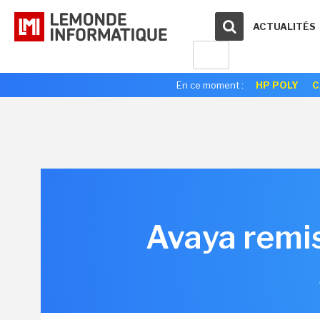
ACTUALITÉS
En ce moment :
HP POLY
C
Avaya remis