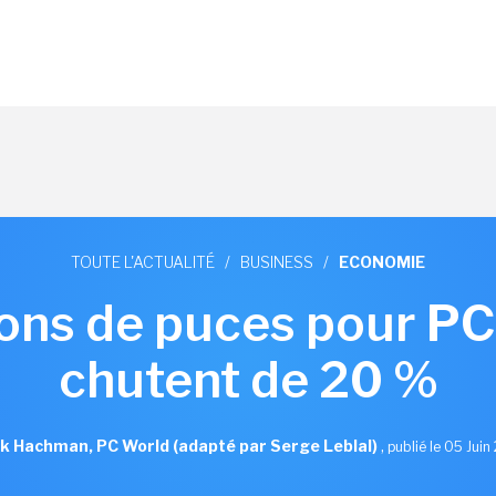
TOUTE L'ACTUALITÉ
/
BUSINESS
/
ECONOMIE
sons de puces pour P
chutent de 20 %
k Hachman, PC World (adapté par Serge Leblal)
,
publié le 05 Jui