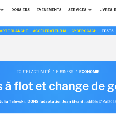
DOSSIERS
ÉVÉNEMENTS
SERVICES
LIVRES-
ARTE BLANCHE
ACCÉLERATEUR IA
CYBERCOACH
TESTS
TOUTE L'ACTUALITÉ
/
BUSINESS
/
ECONOMIE
 à flot et change de
Julia Talevski, IDGNS (adaptation Jean Elyan)
,
publié le 17 Mai 202