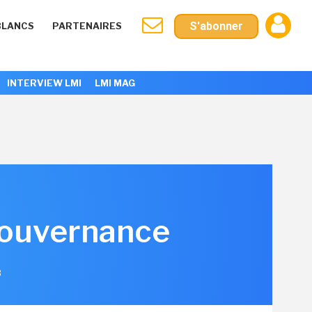
S'abonner
BLANCS
PARTENAIRES
INTERVIEW LMI
LMI MAG
 gouvernance
3