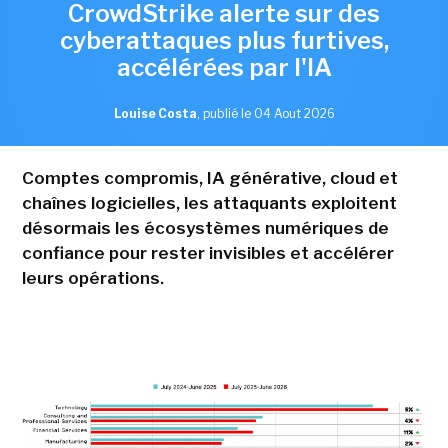
CrowdStrike alerte sur des
cyberattaques plus furtives,
accélérées par l'IA
Louise Costa
,
publié le 04 Aout 2026
Comptes compromis, IA générative, cloud et
chaînes logicielles, les attaquants exploitent
désormais les écosystèmes numériques de
confiance pour rester invisibles et accélérer
leurs opérations.