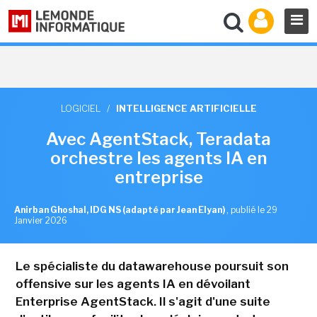
LOGICIEL
/
INTELLIGENCE ARTIFICIELLE
Avec AgentStack, Teradata
orchestre les agents IA en
entreprise
Anirban Ghoshal, IDG NS (adapté par Jean Elyan)
,
publié le 29
Janvier 2026
Le spécialiste du datawarehouse poursuit son
offensive sur les agents IA en dévoilant
Enterprise AgentStack. Il s'agit d'une suite