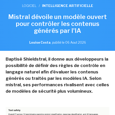
LOGICIEL
/
INTELLIGENCE ARTIFICIELLE
Mistral dévoile un modèle ouvert
pour contrôler les contenus
générés par l'IA
Louise Costa
,
publié le 06 Aout 2026
Baptisé Shieldstral, il donne aux développeurs la
possibilité de définir des règles de contrôle en
langage naturel afin d'évaluer les contenus
générés ou traités par les modèles IA. Selon
mistral, ses performances rivalisent avec celles
de modèles de sécurité plus volumineux.