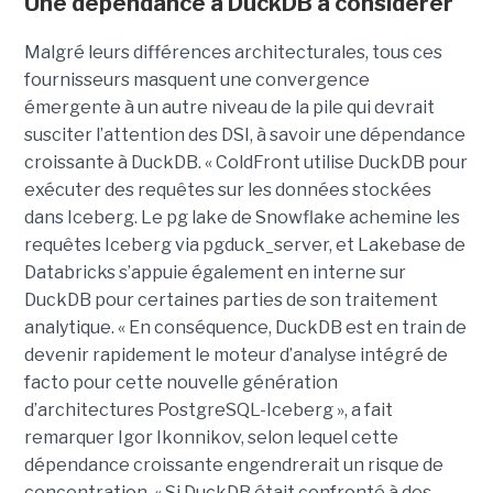
Une dépendance à DuckDB à considérer
Malgré leurs différences architecturales, tous ces
fournisseurs masquent une convergence
émergente à un autre niveau de la pile qui devrait
susciter l’attention des DSI, à savoir une dépendance
croissante à DuckDB. « ColdFront utilise DuckDB pour
exécuter des requêtes sur les données stockées
dans Iceberg. Le pg lake de Snowflake achemine les
requêtes Iceberg via pgduck_server, et Lakebase de
Databricks s’appuie également en interne sur
DuckDB pour certaines parties de son traitement
analytique. « En conséquence, DuckDB est en train de
devenir rapidement le moteur d’analyse intégré de
facto pour cette nouvelle génération
d’architectures PostgreSQL-Iceberg », a fait
remarquer Igor Ikonnikov, selon lequel cette
dépendance croissante engendrerait un risque de
concentration. « Si DuckDB était confronté à des