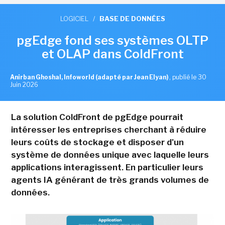
LOGICIEL
/
BASE DE DONNÉES
pgEdge fond ses systèmes OLTP
et OLAP dans ColdFront
Anirban Ghoshal, Infoworld (adapté par Jean Elyan)
,
publié le 30
Juin 2026
La solution ColdFront de pgEdge pourrait
intéresser les entreprises cherchant à réduire
leurs coûts de stockage et disposer d'un
système de données unique avec laquelle leurs
applications interagissent. En particulier leurs
agents IA générant de très grands volumes de
données.