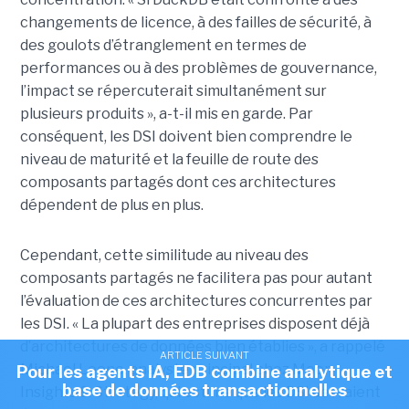
changements de licence, à des failles de sécurité, à
des goulots d’étranglement en termes de
performances ou à des problèmes de gouvernance,
l’impact se répercuterait simultanément sur
plusieurs produits », a-t-il mis en garde. Par
conséquent, les DSI doivent bien comprendre le
niveau de maturité et la feuille de route des
composants partagés dont ces architectures
dépendent de plus en plus.
Cependant, cette similitude au niveau des
composants partagés ne facilitera pas pour autant
l’évaluation de ces architectures concurrentes par
les DSI. « La plupart des entreprises disposent déjà
d’architectures de données bien établies », a rappelé
ARTICLE SUIVANT
Michael Leone, analyste principal chez Moor
Pour les agents IA, EDB combine analytique et
base de données transactionnelles
Insights & Strategy, qui estime que les DSI devraient