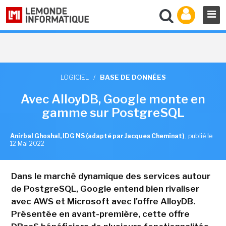
LOGICIEL
/
BASE DE DONNÉES
Avec AlloyDB, Google monte en
gamme sur PostgreSQL
Anirbal Ghoshal, IDG NS (adapté par Jacques Cheminat)
,
publié le
12 Mai 2022
Dans le marché dynamique des services autour
de PostgreSQL, Google entend bien rivaliser
avec AWS et Microsoft avec l'offre AlloyDB.
Présentée en avant-première, cette offre