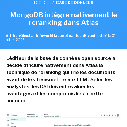
LOGICIEL
/
BASE DE DONNÉES
MongoDB intègre nativement le
reranking dans Atlas
Anirban Ghoshal, Infoworld (adapté par Jean Elyan)
,
publié le 01
Juillet 2026
L'éditeur de la base de données open source a
décidé d'inclure nativement dans Atlas la
technique de reranking qui trie les documents
avant de les transmettre aux LLM . Selon les
analystes, les DSI doivent évaluer les
avantages et les compromis liés à cette
annonce.