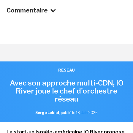
Commentaire
RÉSEAU
Avec son approche multi-CDN, IO
River joue le chef d'orchestre
réseau
Serge Leblal
,
publié le 18 Juin 2026
La start-up israélo-américaine IO River propose