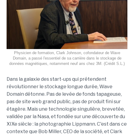
Physicien de formation, Clark Johnson, cofondateur de Wave
Domain, a passé l'essentiel de sa carrière dans le stockage de
données magnétiques, notamment neuf ans chez 3M. (Crédit S.L.)
Dans la galaxie des start-ups qui prétendent
révolutionner le stockage longue durée, Wave
Domain détonne. Pas de levée de fonds tapageuse,
pas de site web grand public, pas de produit fini sur
étagère. Mais une technologie singulière, brevetée,
validée par la Nasa, et fondée sur une découverte du
XIXe siècle : la photographie Lippmann. C'est dans ce
contexte que Bob Miller, CEO de la société, et Clark