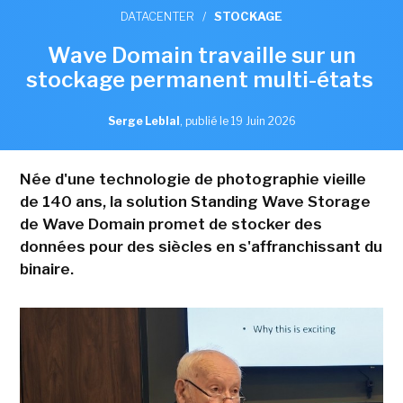
DATACENTER
/
STOCKAGE
Wave Domain travaille sur un
stockage permanent multi-états
Serge Leblal
,
publié le 19 Juin 2026
Née d'une technologie de photographie vieille
de 140 ans, la solution Standing Wave Storage
de Wave Domain promet de stocker des
données pour des siècles en s'affranchissant du
binaire.