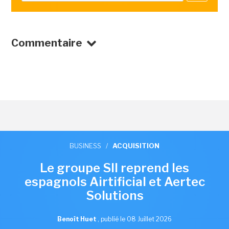
Commentaire
BUSINESS
/
ACQUISITION
Le groupe SII reprend les
espagnols Airtificial et Aertec
Solutions
Benoît Huet
,
publié le 08 Juillet 2026