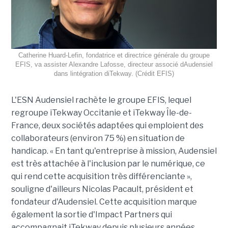
Catherine Huard-Lefin, fondatrice et directrice générale du groupe
EFIS, va assister Alexandre Lafosse, directeur associé dAudensiel
dans lintégration diTekway. (Crédit EFIS)
L'ESN Audensiel rachète le groupe EFIS, lequel
regroupe iTekway Occitanie et iTekway Île-de-
France, deux sociétés adaptées qui emploient des
collaborateurs (environ 75 %) en situation de
handicap. « En tant qu'entreprise à mission, Audensiel
est très attachée à l'inclusion par le numérique, ce
qui rend cette acquisition très différenciante »,
souligne d'ailleurs Nicolas Pacault, président et
fondateur d'Audensiel. Cette acquisition marque
également la sortie d'Impact Partners qui
accompagnait iTekway depuis plusieurs années.