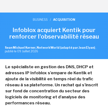
BUSINESS
/
ACQUISITION
Infoblox acquiert Kentik pour
renforcer l'observabilité réseau
Sean Michael Kerner, NetworkWorld (adapté par Jean Elyan)
,
publié le 09 Juillet 2026
Le spécialiste en gestion des DNS, DHCP et
adresses IP Infoblox s'empare de Kentik et
ajoute de la visibilité en temps réel du trafic
réseau à sa plateforme. Un rachat qui s'inscrit
sur fond de concentration du secteur des
logiciels de monitoring et d'analyse des
performances réseau.