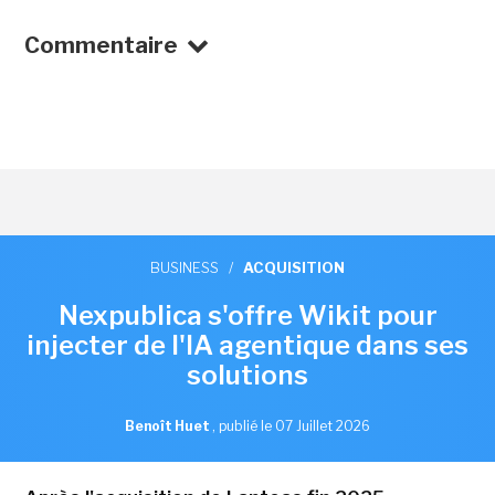
Commentaire
BUSINESS
/
ACQUISITION
Nexpublica s'offre Wikit pour
injecter de l'IA agentique dans ses
solutions
Benoît Huet
,
publié le 07 Juillet 2026