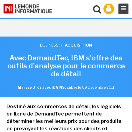
BUSINESS
/
ACQUISITION
Avec DemandTec, IBM s'offre des
outils d'analyse pour le commerce
de détail
Maryse Gros avec IDG NS
,
publié le 09 Décembre 2011
Destiné aux commerces de détail, les logiciels
en ligne de DemandTec permettent de
déterminer les meilleurs prix pour des produits
en prévoyant les réactions des clients et