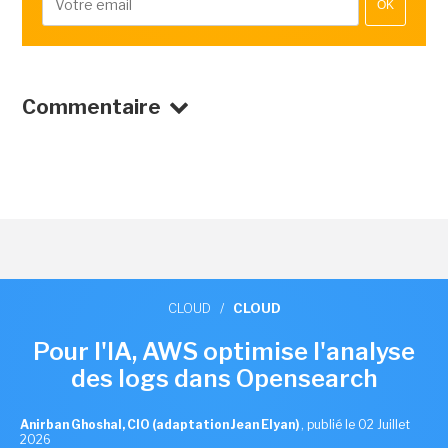
OK
Commentaire
CLOUD
/
CLOUD
Pour l'IA, AWS optimise l'analyse
des logs dans Opensearch
Anirban Ghoshal, CIO (adaptation Jean Elyan)
,
publié le 02 Juillet
2026