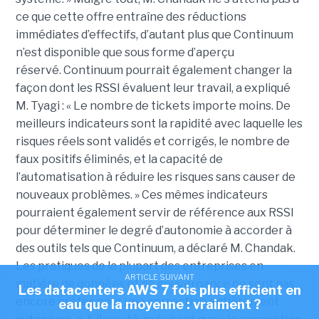
ce que cette offre entraîne des réductions
immédiates d’effectifs, d’autant plus que Continuum
n’est disponible que sous forme d’aperçu
réservé.
Continuum pourrait également changer la
façon dont les RSSI évaluent leur travail, a expliqué
M. Tyagi : « Le nombre de tickets importe moins. De
meilleurs indicateurs sont la rapidité avec laquelle les
risques réels sont validés et corrigés, le nombre de
faux positifs éliminés, et la capacité de
l’automatisation à réduire les risques sans causer de
nouveaux problèmes. »
Ces mêmes indicateurs
pourraient également servir de référence aux RSSI
pour déterminer le degré d’autonomie à accorder à
des outils tels que Continuum, a déclaré M. Chandak.
Les pratiques de la plupart des entreprises en
ARTICLE SUIVANT
matière de données et de gouvernance ne sont pas
Les datacenters AWS 7 fois plus efficient en
encore prêtes pour une correction entièrement
eau que la moyenne : vraiment ?