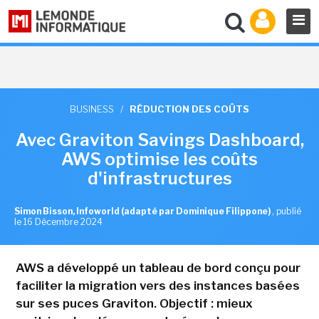
BUSINESS
/
RÉDUCTION DES COÛTS
Avec Graviton Savings Dashboard,
AWS optimise les coûts
d'infrastructures
Simon Bisson, Infoworld (adapté par Dominique Filippone)
,
publié
le 16 Décembre 2024
AWS a développé un tableau de bord conçu pour
faciliter la migration vers des instances basées
sur ses puces Graviton. Objectif : mieux