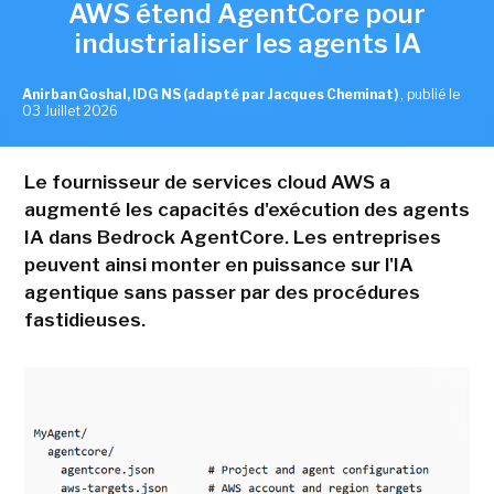
AWS étend AgentCore pour
industrialiser les agents IA
Anirban Goshal, IDG NS (adapté par Jacques Cheminat)
,
publié le
03 Juillet 2026
Le fournisseur de services cloud AWS a
augmenté les capacités d'exécution des agents
IA dans Bedrock AgentCore. Les entreprises
peuvent ainsi monter en puissance sur l'IA
agentique sans passer par des procédures
fastidieuses.