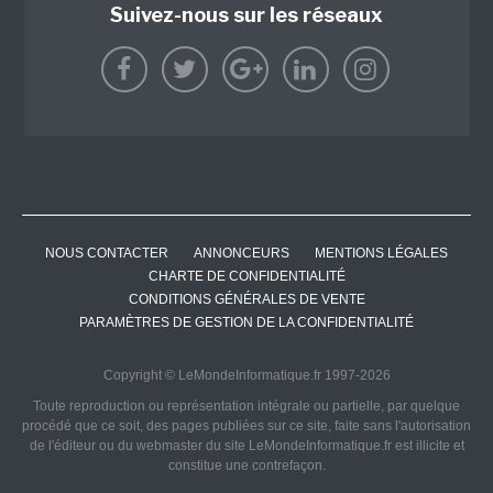
Suivez-nous sur les réseaux
NOUS CONTACTER
ANNONCEURS
MENTIONS LÉGALES
CHARTE DE CONFIDENTIALITÉ
CONDITIONS GÉNÉRALES DE VENTE
PARAMÈTRES DE GESTION DE LA CONFIDENTIALITÉ
Copyright © LeMondeInformatique.fr 1997-2026
Toute reproduction ou représentation intégrale ou partielle, par quelque
procédé que ce soit, des pages publiées sur ce site, faite sans l'autorisation
de l'éditeur ou du webmaster du site LeMondeInformatique.fr est illicite et
constitue une contrefaçon.