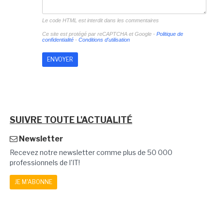
Le code HTML est interdit dans les commentaires
Ce site est protégé par reCAPTCHA et Google -
Politique de
confidentialité
-
Conditions d'utilisation
SUIVRE TOUTE L'ACTUALITÉ
Newsletter
Recevez notre newsletter comme plus de 50 000
professionnels de l'IT!
JE M'ABONNE