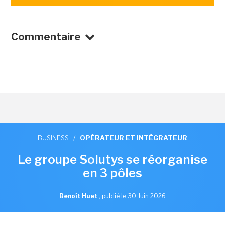
Commentaire
BUSINESS
/
OPÉRATEUR ET INTÉGRATEUR
Le groupe Solutys se réorganise
en 3 pôles
Benoît Huet
,
publié le 30 Juin 2026