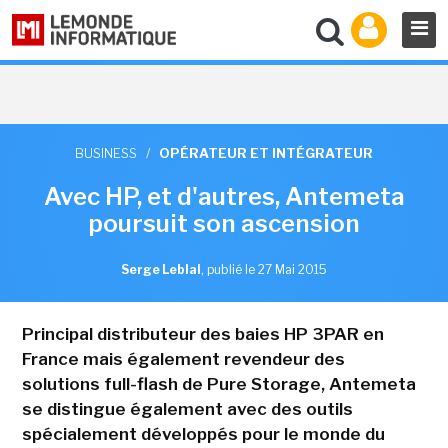
BUSINESS
/
OPÉRATEUR ET INTÉGRATEUR
Avec HP, et d'autres, Antemeta
poursuit son ascension
Serge Leblal
,
publié le 27 Mai 2015
Principal distributeur des baies HP 3PAR en
France mais également revendeur des
solutions full-flash de Pure Storage, Antemeta
se distingue également avec des outils
spécialement développés pour le monde du