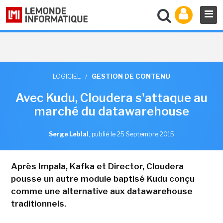
LOGICIEL
/
GESTION DE CONTENU
Avec Kudu, Cloudera s'attaque au
marché du datawarehouse
Serge Leblal
,
publié le 25 Septembre 2015
Après Impala, Kafka et Director, Cloudera
pousse un autre module baptisé Kudu conçu
comme une alternative aux datawarehouse
traditionnels.