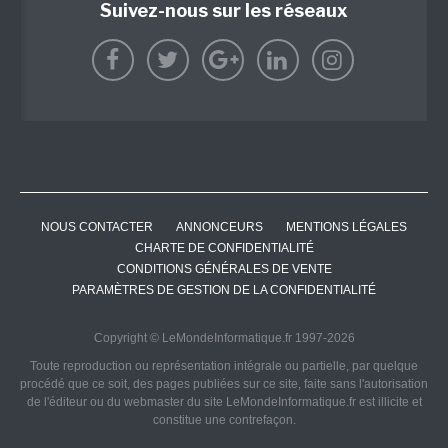
Suivez-nous sur les réseaux
NOUS CONTACTER
ANNONCEURS
MENTIONS LÉGALES
CHARTE DE CONFIDENTIALITÉ
CONDITIONS GÉNÉRALES DE VENTE
PARAMÈTRES DE GESTION DE LA CONFIDENTIALITÉ
Copyright © LeMondeInformatique.fr 1997-2026
Toute reproduction ou représentation intégrale ou partielle, par quelque
procédé que ce soit, des pages publiées sur ce site, faite sans l'autorisation
de l'éditeur ou du webmaster du site LeMondeInformatique.fr est illicite et
constitue une contrefaçon.