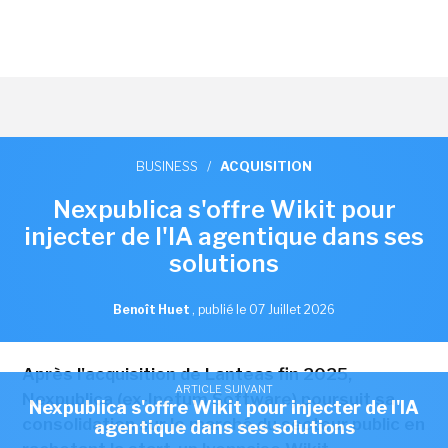
BUSINESS
/
ACQUISITION
Nexpublica s'offre Wikit pour
injecter de l'IA agentique dans ses
solutions
Benoît Huet
,
publié le 07 Juillet 2026
Après l'acquisition de Lanteas fin 2025,
ARTICLE SUIVANT
Nexpublica (ex-Inetum Software) poursuit sa
Nexpublica s'offre Wikit pour injecter de l'IA
consolidation sur le marché du secteur public en
agentique dans ses solutions