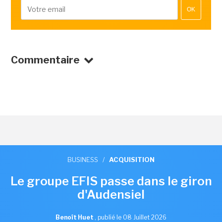
OK
Commentaire
BUSINESS
/
ACQUISITION
Le groupe EFIS passe dans le giron
d'Audensiel
Benoît Huet
,
publié le 08 Juillet 2026