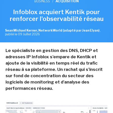
BUSINESS
/
ACQUISITION
Infoblox acquiert Kentik pour
renforcer l'observabilité réseau
Sean Michael Kerner, NetworkWorld (adapté par Jean Elyan)
,
publié le 09 Juillet 2026
Le spécialiste en gestion des DNS, DHCP et
adresses IP Infoblox s'empare de Kentik et
ajoute de la visibilité en temps réel du trafic
réseau à sa plateforme. Un rachat qui s'inscrit
sur fond de concentration du secteur des
logiciels de monitoring et d'analyse des
performances réseau.