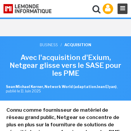
BUSINESS
/
ACQUISITION
Avec l'acquisition d'Exium,
Netgear glisse vers le SASE pour
les PME
Sean Michael Kerner, Network World (adaptation Jean Elyan)
,
publié le 11 Juin 2025
Connu comme fournisseur de matériel de
réseau grand public, Netgear se concentre de
plus en plus sur la fourniture de solutions de