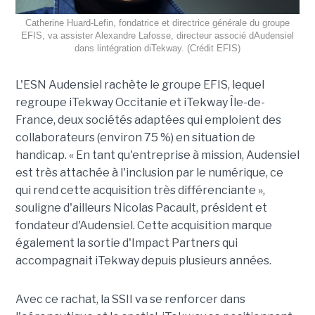
Catherine Huard-Lefin, fondatrice et directrice générale du groupe
EFIS, va assister Alexandre Lafosse, directeur associé dAudensiel
dans lintégration diTekway. (Crédit EFIS)
L'ESN Audensiel rachète le groupe EFIS, lequel
regroupe iTekway Occitanie et iTekway Île-de-
France, deux sociétés adaptées qui emploient des
collaborateurs (environ 75 %) en situation de
handicap. « En tant qu'entreprise à mission, Audensiel
est très attachée à l'inclusion par le numérique, ce
qui rend cette acquisition très différenciante »,
souligne d'ailleurs Nicolas Pacault, président et
fondateur d'Audensiel. Cette acquisition marque
également la sortie d'Impact Partners qui
accompagnait iTekway depuis plusieurs années.
Avec ce rachat, la SSII va se renforcer dans