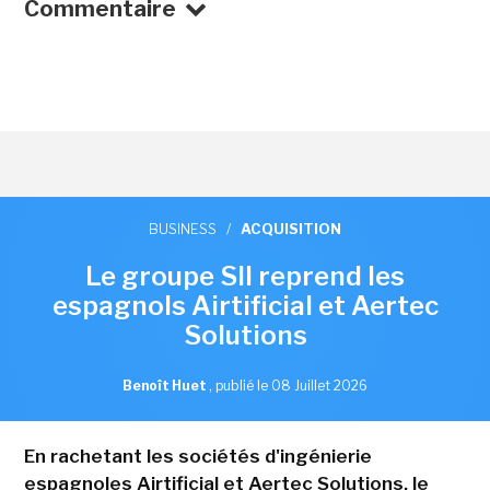
Commentaire
BUSINESS
/
ACQUISITION
Le groupe SII reprend les
espagnols Airtificial et Aertec
Solutions
Benoît Huet
,
publié le 08 Juillet 2026
En rachetant les sociétés d'ingénierie
espagnoles Airtificial et Aertec Solutions, le