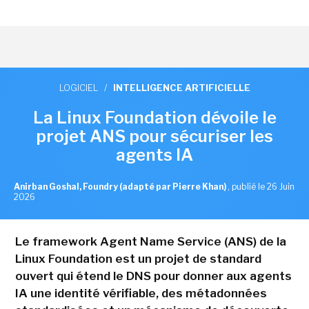
LOGICIEL
/
INTELLIGENCE ARTIFICIELLE
La Linux Foundation dévoile le
projet ANS pour sécuriser les
agents IA
Anirban Goshal, Foundry (adapté par Pierre Khan)
,
publié le 26 Juin
2026
Le framework Agent Name Service (ANS) de la
Linux Foundation est un projet de standard
ouvert qui étend le DNS pour donner aux agents
IA une identité vérifiable, des métadonnées