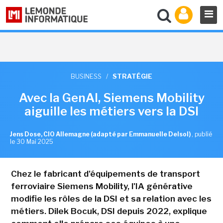
BUSINESS
/
STRATÉGIE
Avec la GenAI, Siemens Mobility
aiguille les métiers vers la DSI
Jens Dose, CIO Allemagne (adapté par Emmanuelle Delsol)
,
publié
le 30 Mai 2025
Chez le fabricant d'équipements de transport
ferroviaire Siemens Mobility, l'IA générative
modifie les rôles de la DSI et sa relation avec les
métiers. Dilek Bocuk, DSI depuis 2022, explique