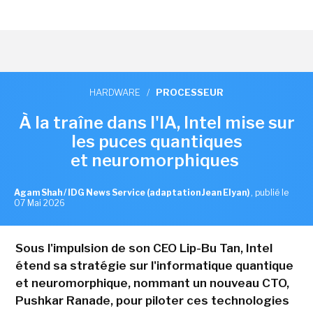
HARDWARE
/
PROCESSEUR
À la traîne dans l'IA, Intel mise sur
les puces quantiques
et neuromorphiques
Agam Shah / IDG News Service (adaptation Jean Elyan)
,
publié le
07 Mai 2026
Sous l'impulsion de son CEO Lip-Bu Tan, Intel
étend sa stratégie sur l'informatique quantique
et neuromorphique, nommant un nouveau CTO,
Pushkar Ranade, pour piloter ces technologies