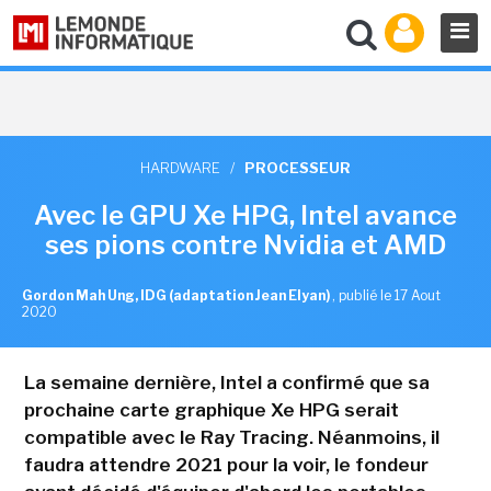
HARDWARE
/
PROCESSEUR
Avec le GPU Xe HPG, Intel avance
ses pions contre Nvidia et AMD
Gordon Mah Ung, IDG (adaptation Jean Elyan)
,
publié le 17 Aout
2020
La semaine dernière, Intel a confirmé que sa
prochaine carte graphique Xe HPG serait
compatible avec le Ray Tracing. Néanmoins, il
faudra attendre 2021 pour la voir, le fondeur