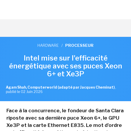
HARDWARE
/
PROCESSEUR
Intel mise sur l'efficacité
énergétique avec ses puces Xeon
6+ et Xe3P
Agam Shah, Computerworld (adapté par Jacques Cheminat)
,
publié le 02 Juin 2026
Face à la concurrence, le fondeur de Santa Clara
riposte avec sa dernière puce Xeon 6+, le GPU
Xe3P et la carte Ethernet E835. Le mot d'ordre