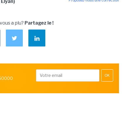
Proposez-nous une correction
 Elyan)
 vous a plu?
Partagez le !
OK
 50000