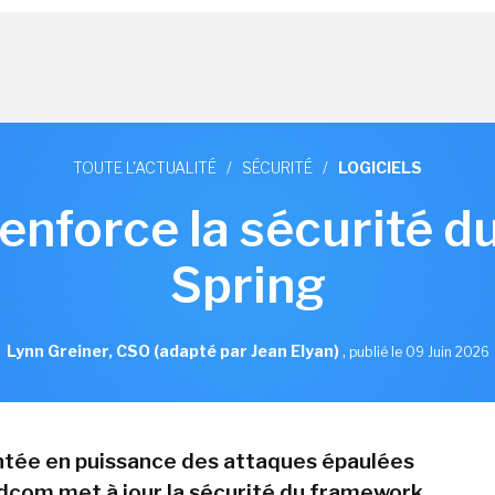
TOUTE L'ACTUALITÉ
/
SÉCURITÉ
/
LOGICIELS
nforce la sécurité 
Spring
Lynn Greiner, CSO (adapté par Jean Elyan)
,
publié le 09 Juin 2026
ntée en puissance des attaques épaulées
oadcom met à jour la sécurité du framework