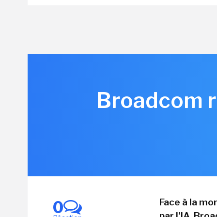
Broadcom re
Face à la mo
0
par l'IA, Br