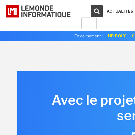
ACTUALITÉS
En ce moment :
HP POLY
C
Avec le proj
se
M