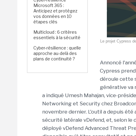
Microsoft 365 :
Anticipez et protégez
vos données en 10
étapes clés
Multicloud : 6 critères
essentiels à la sécurité
Le projet Cypress d
Cyber-résilience : quelle
approche au-delà des
plans de continuité ?
Annoncé l'anné
Cypress prend 
déroule cette s
générative va 
a indiqué Umesh Mahajan, vice-présiden
Networking et Security chez Broadcom,
novembre dernier. L'outil a depuis été 
sécurité latérale vDefend, et, selon le d
déployé vDefend Advanced Threat Preve