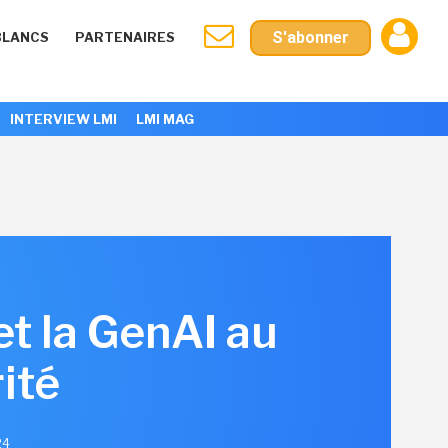
S'abonner
BLANCS
PARTENAIRES
INTERVIEW LMI
LMI MAG
t la GenAI au
ité
24