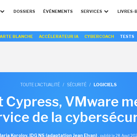
DOSSIERS
ÉVÉNEMENTS
SERVICES
LIVRES-
ARTE BLANCHE
ACCÉLERATEUR IA
CYBERCOACH
TESTS
TOUTE L'ACTUALITÉ
/
SÉCURITÉ
/
LOGICIELS
et Cypress, VMware me
rvice de la cybersécur
aria Korolov, IDG NS (adaptation Jean Elyan)
,
publié le 28 Aout 20