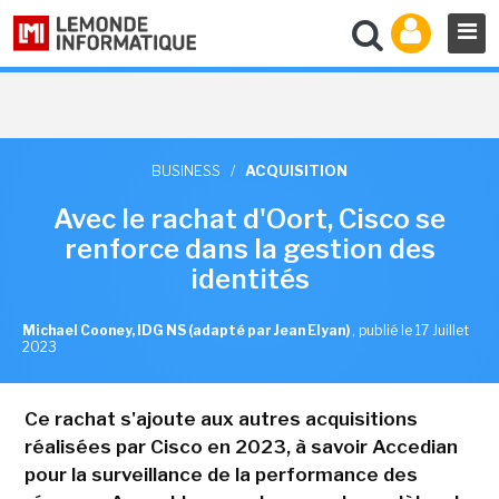
BUSINESS
/
ACQUISITION
Avec le rachat d'Oort, Cisco se
renforce dans la gestion des
identités
Michael Cooney, IDG NS (adapté par Jean Elyan)
,
publié le 17 Juillet
2023
Ce rachat s'ajoute aux autres acquisitions
réalisées par Cisco en 2023, à savoir Accedian
pour la surveillance de la performance des