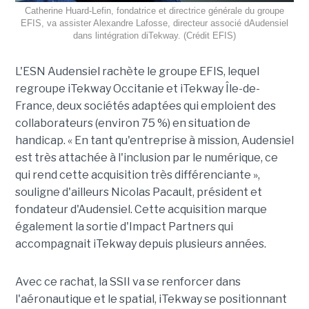
Catherine Huard-Lefin, fondatrice et directrice générale du groupe
EFIS, va assister Alexandre Lafosse, directeur associé dAudensiel
dans lintégration diTekway. (Crédit EFIS)
L'ESN Audensiel rachète le groupe EFIS, lequel
regroupe iTekway Occitanie et iTekway Île-de-
France, deux sociétés adaptées qui emploient des
collaborateurs (environ 75 %) en situation de
handicap. « En tant qu'entreprise à mission, Audensiel
est très attachée à l'inclusion par le numérique, ce
qui rend cette acquisition très différenciante »,
souligne d'ailleurs Nicolas Pacault, président et
fondateur d'Audensiel. Cette acquisition marque
également la sortie d'Impact Partners qui
accompagnait iTekway depuis plusieurs années.
Avec ce rachat, la SSII va se renforcer dans
l'aéronautique et le spatial, iTekway se positionnant