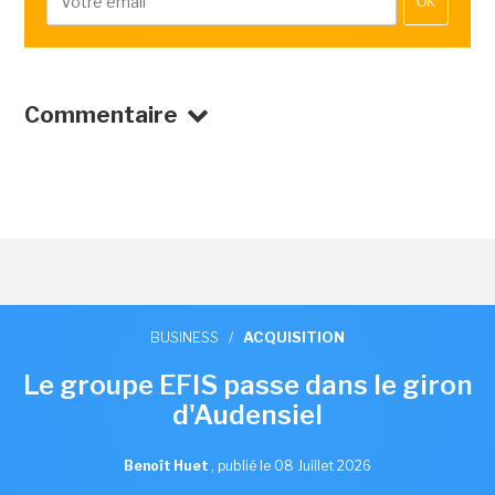
OK
Commentaire
BUSINESS
/
ACQUISITION
Le groupe EFIS passe dans le giron
d'Audensiel
Benoît Huet
,
publié le 08 Juillet 2026