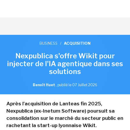
BUSINESS
/
ACQUISITION
Nexpublica s'offre Wikit pour
injecter de l'IA agentique dans ses
solutions
Benoît Huet
,
publié le 07 Juillet 2026
Après l'acquisition de Lanteas fin 2025,
Nexpublica (ex-Inetum Software) poursuit sa
consolidation sur le marché du secteur public en
rachetant la start-up lyonnaise Wikit.