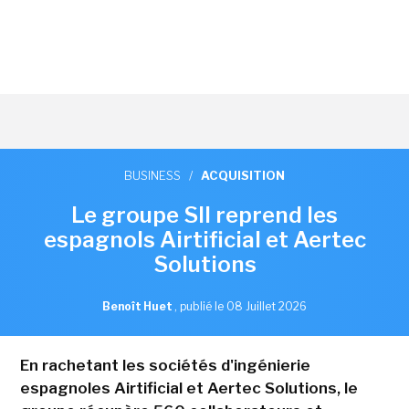
BUSINESS
/
ACQUISITION
Le groupe SII reprend les
espagnols Airtificial et Aertec
Solutions
Benoît Huet
,
publié le 08 Juillet 2026
En rachetant les sociétés d'ingénierie
espagnoles Airtificial et Aertec Solutions, le