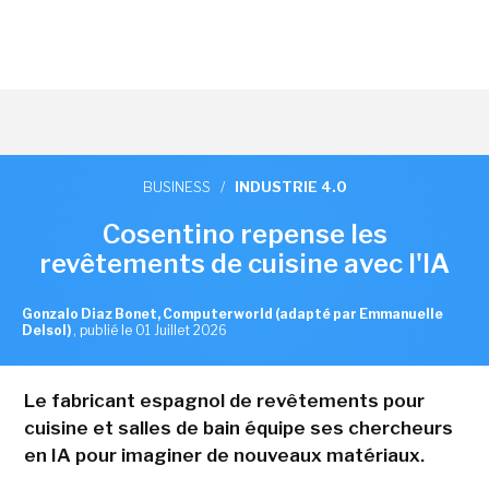
BUSINESS
/
INDUSTRIE 4.0
Cosentino repense les
revêtements de cuisine avec l'IA
Gonzalo Diaz Bonet, Computerworld (adapté par Emmanuelle
Delsol)
,
publié le 01 Juillet 2026
Le fabricant espagnol de revêtements pour
cuisine et salles de bain équipe ses chercheurs
en IA pour imaginer de nouveaux matériaux.