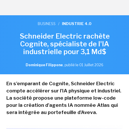
BUSINESS
/
INDUSTRIE 4.0
Schneider Electric rachète
Cognite, spécialiste de l'IA
industrielle pour 3,1 Md$
Dominique Filippone
,
publié le 01 Juillet 2026
En s'emparant de Cognite, Schneider Electric
compte accélérer sur l'IA physique et industriel.
La société propose une plateforme low-code
pour la création d'agents IA nommée Atlas qui
sera intégrée au portefeuille d'Aveva.