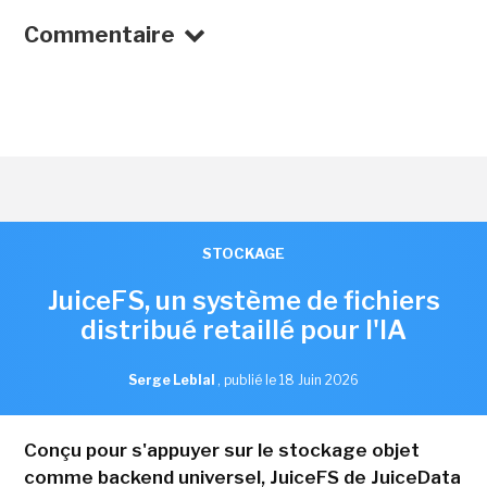
Commentaire
STOCKAGE
JuiceFS, un système de fichiers
distribué retaillé pour l'IA
Serge Leblal
,
publié le 18 Juin 2026
Conçu pour s'appuyer sur le stockage objet
comme backend universel, JuiceFS de JuiceData