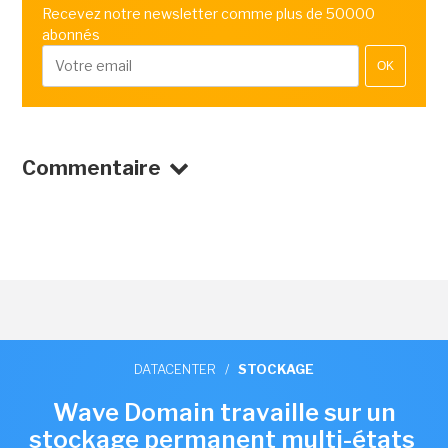
Recevez notre newsletter comme plus de 50000
abonnés
OK
Commentaire
DATACENTER
/
STOCKAGE
Wave Domain travaille sur un
stockage permanent multi-états