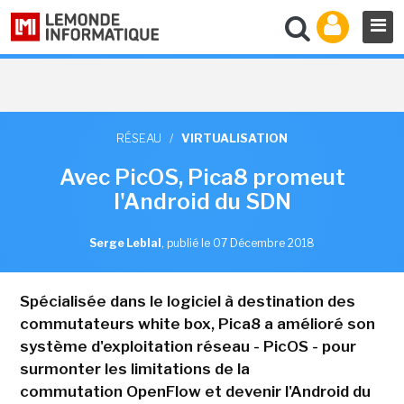
RÉSEAU
/
VIRTUALISATION
Avec PicOS, Pica8 promeut
l'Android du SDN
Serge Leblal
,
publié le 07 Décembre 2018
Spécialisée dans le logiciel à destination des
commutateurs white box, Pica8 a amélioré son
système d'exploitation réseau - PicOS - pour
surmonter les limitations de la
commutation OpenFlow et devenir l'Android du