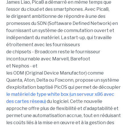
James
Liao
,
Pica8
a démarré en même temps que
l’essor du
cloud
et des smartphones.
Avec
Pica8
,
le dirigeant ambitionne de répondre à une des
promesses du SDN
(
Softaware
Defined
Network)
en
fournissant un système de commutation ouvert et
indépendant du matériel.
La start-up, qui travaille
étroitement avec les fournisseurs
de
chipsets
-
Broadcom
reste le fournisseur
incontournable avec
Marvell
, Barefoot
et
Nephos
-
et
les
ODM
(
Original
D
evice
M
anufactor
)
comme
Quanta, Aton, Delta ou
Foxconn
, propose un système
d’exploitation baptisé
PicOS
qui permet de découpler
le matériel de type
white
box
(un serveur
x86
avec
des cartes réseau)
du logiciel.
Cette nouvelle
approche offre plus de flexibilité et d'adaptabilité et
permet une automatisation accrue, tout en réduisant
les coûts liés à la mise en œuvre et à la gestion des