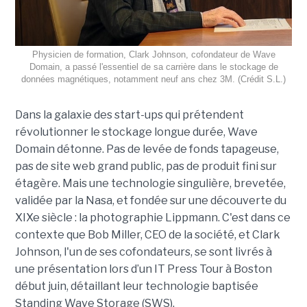
Physicien de formation, Clark Johnson, cofondateur de Wave
Domain, a passé l'essentiel de sa carrière dans le stockage de
données magnétiques, notamment neuf ans chez 3M. (Crédit S.L.)
Dans la galaxie des start-ups qui prétendent
révolutionner le stockage longue durée, Wave
Domain détonne. Pas de levée de fonds tapageuse,
pas de site web grand public, pas de produit fini sur
étagère. Mais une technologie singulière, brevetée,
validée par la Nasa, et fondée sur une découverte du
XIXe siècle : la photographie Lippmann. C'est dans ce
contexte que Bob Miller, CEO de la société, et Clark
Johnson, l'un de ses cofondateurs, se sont livrés à
une présentation lors d’un IT Press Tour à Boston
début juin, détaillant leur technologie baptisée
Standing Wave Storage (SWS).