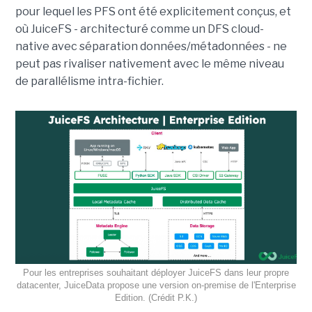
pour lequel les PFS ont été explicitement conçus, et
où JuiceFS - architecturé comme un DFS cloud-
native avec séparation données/métadonnées - ne
peut pas rivaliser nativement avec le même niveau
de parallélisme intra-fichier.
Pour les entreprises souhaitant déployer JuiceFS dans leur propre
datacenter, JuiceData propose une version on-premise de l'Enterprise
Edition. (Crédit P.K.)